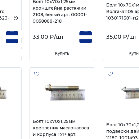
Болт 10х70х1,25мм
Болт 10х70х1
кронштейна растяжки
го
Волга-31105 ар
2108, белый арт. 00001-
323-п29
1030171381-п2
0058888-218
33,00 ₽
/шт
35,00 ₽
/шт
Купить
Купи
Болт 10х70х1,25мм
Болт 10х70х1
крепления маслонасоса
подвески двиг
и корпуса ГУР арт.
11180-1001493