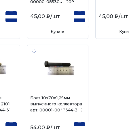
00000-0853041-009
45,00 ₽
/шт
45,00 ₽
/шт
Купить
Купи
м
Болт 10х70х1,25мм
2101
выпускного коллектора
44-319
арт. 00001-0042344-339
54,00 ₽
/шт