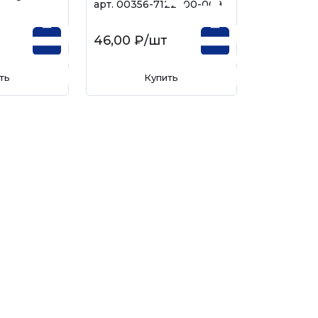
арт. 00356-7122900-009
46,00 ₽
/шт
ть
Купить