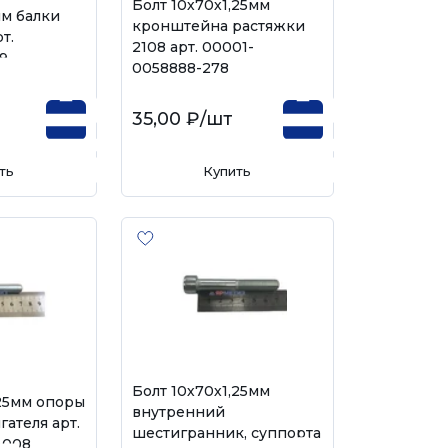
Болт 10х70х1,25мм
мм балки
кронштейна растяжки
т.
2108 арт. 00001-
9
0058888-278
35,00 ₽
/шт
ть
Купить
Болт 10х70х1,25мм
,25мм опоры
внутренний
ателя арт.
шестигранник, суппорта
-008