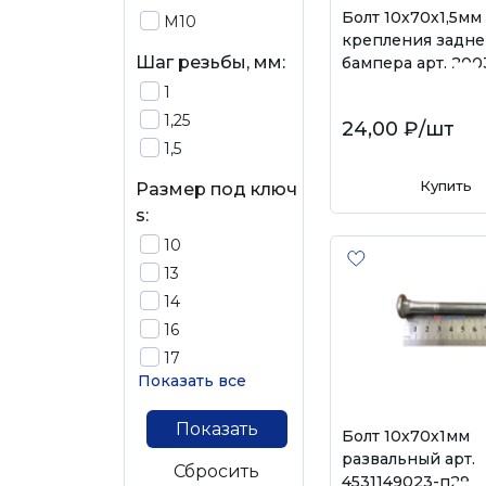
Болт 10х70х1,5мм
М10
крепления задне
Шаг резьбы, мм:
бампера арт. 200
1
1,25
24,00 ₽
/шт
1,5
Купить
Размер под ключ
s:
10
13
14
16
17
Показать все
Показать
Болт 10х70х1мм
развальный арт.
Сбросить
4531149023-п29