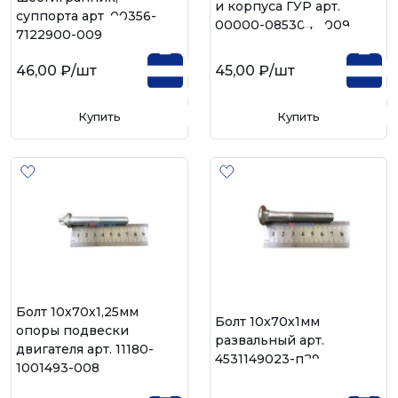
и корпуса ГУР арт.
суппорта арт. 00356-
00000-0853041-009
7122900-009
46,00 ₽
/шт
45,00 ₽
/шт
Купить
Купить
Болт 10х70х1,25мм
Болт 10х70х1мм
опоры подвески
развальный арт.
двигателя арт. 11180-
4531149023-п29
1001493-008