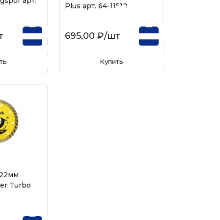
gspor арт.
Plus арт. 64-11512
т
695,00 ₽
/шт
ть
Купить
х22мм
er Turbo