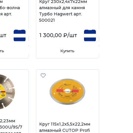
мм
Круг 230х2,4х7х22мм
бо-волна
алмазный для камня
я арт.
Турбо Hagwert арт.
500021
шт
1 300,00 ₽
/шт
ть
Купить
22,23мм
Круг 115х1,2х5,5х22,2мм
300U/9S/7
алмазный CUTOP Profi