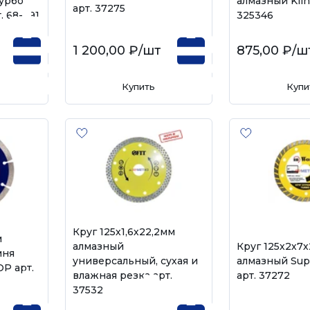
урбо
алмазный Klin
арт. 37275
 68-391
325346
1 200,00 ₽
/шт
875,00 ₽
/ш
Купить
Купи
Круг 125х1,6х22,2мм
м
алмазный
Круг 125х2х7
мня
универсальный, сухая и
алмазный Sup
P арт.
влажная резка арт.
арт. 37272
37532