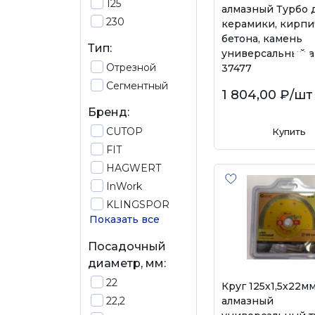
125
алмазный Турбо 
230
керамики, кирпи
бетона, камень
Тип:
универсальный а
Отрезной
37477
Сегментный
1 804,00 ₽
/шт
Бренд:
CUTOP
Купить
FIT
HAGWERT
InWork
KLINGSPOR
Показать все
Посадочный
диаметр, мм:
22
Круг 125х1,5х22м
22,2
алмазный