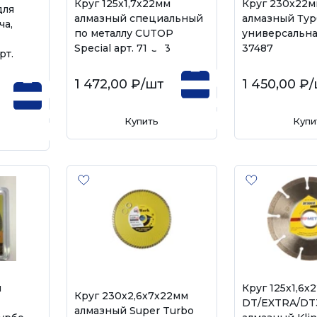
Круг 125х1,7х22мм
Круг 230х22
для
алмазный специальный
алмазный Тур
ча,
по металлу CUTOP
универсальна
Special арт. 71-393
37487
рт.
1 472,00 ₽
/шт
1 450,00 ₽
/
Купить
Купи
м
Круг 125х1,6х
Круг 230х2,6х7х22мм
DT/EXTRA/DT
алмазный Super Turbo