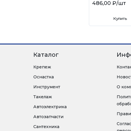
486,00 ₽
/шт
Купить
Каталог
Инф
Крепеж
Конта
Оснастка
Новос
Инструмент
О ком
Такелаж
Полит
обраб
Автоэлектрика
Прави
Автозапчасти
Согла
Сантехника
персо