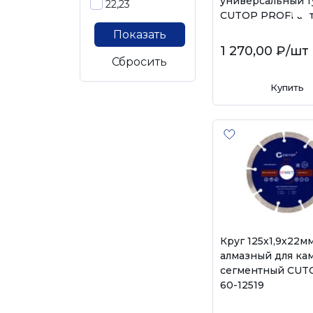
универсальный т
22,23
CUTOP PROFI арт.
Показать
1 270,00 ₽
/шт
Сбросить
Купить
Круг 125х1,9х22м
алмазный для ка
сегментный CUTO
60-12519