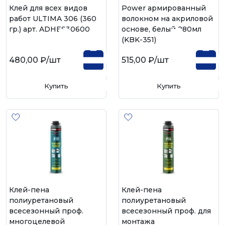
Клей для всех видов
Power армированный
работ ULTIMA 306 (360
волокном на акриловой
гр.) арт. ADHES30600
основе, белый 280мл
(KBK-351)
480,00 ₽
/шт
515,00 ₽
/шт
Купить
Купить
Клей-пена
Клей-пена
полиуретановый
полиуретановый
всесезонный проф.
всесезонный проф. для
многоцелевой
монтажа