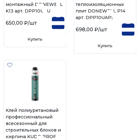
монтажный DONEWELL
теплоизоляционных
K13 арт. DPP10UAU
плит DONEWELL P14
арт. DPP10UAPS
650,00 ₽
/шт
698,00 ₽
/шт
Купить
Купить
Клей полиуретановый
профессиональный
всесезонный для
строительных блоков и
кирпича KUDO PROFF