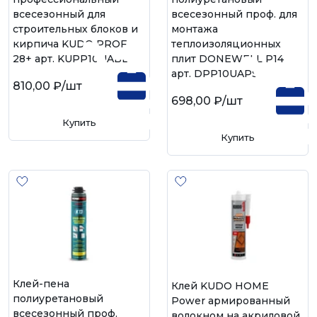
всесезонный для
всесезонный проф. для
строительных блоков и
монтажа
кирпича KUDO PROFF
теплоизоляционных
28+ арт. KUPP10UABL
плит DONEWELL P14
арт. DPP10UAPS
810,00 ₽
/шт
698,00 ₽
/шт
Купить
Купить
Клей-пена
Клей KUDO HOME
полиуретановый
Power армированный
всесезонный проф.
волокном на акриловой