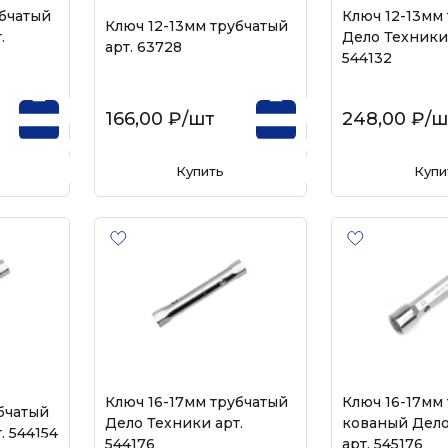
убчатый
Ключ 12-13мм
Ключ 12-13мм трубчатый
.
Дело Техники 
арт. 63728
544132
166,00 ₽
/шт
248,00 ₽
/ш
Купить
Купи
Ключ 16-17мм трубчатый
Ключ 16-17мм
бчатый
Дело Техники арт.
кованый Дело
. 544154
544176
арт. 545176