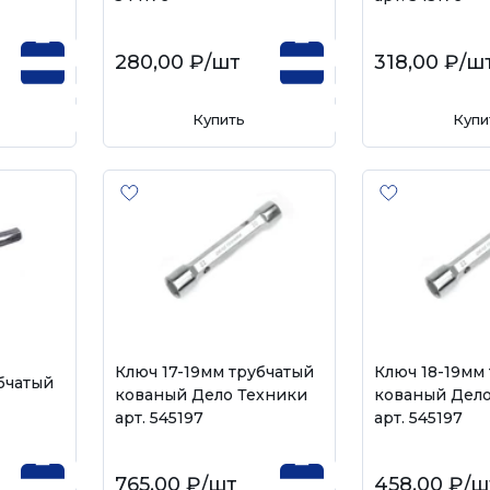
280,00 ₽
/шт
318,00 ₽
/ш
Купить
Купи
Ключ 17-19мм трубчатый
Ключ 18-19мм
бчатый
кованый Дело Техники
кованый Дело
арт. 545197
арт. 545197
765,00 ₽
/шт
458,00 ₽
/ш