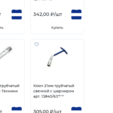
т
342,00 ₽
/шт
ть
Купить
 трубчатый
Ключ 21мм трубчатый
 Техники
свечной с шарниром
арт. 13840/63745
т
305,00 ₽
/шт