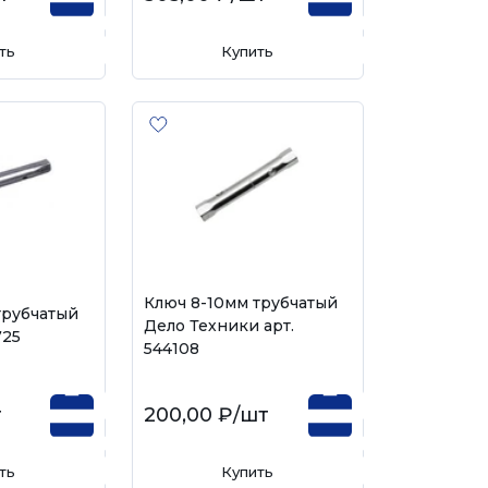
ть
Купить
Ключ 8-10мм трубчатый
трубчатый
Дело Техники арт.
725
544108
т
200,00 ₽
/шт
ть
Купить