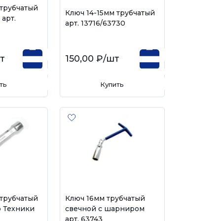
 трубчатый
Ключ 14-15мм трубчатый
арт.
арт. 13716/63730
т
150,00 ₽
/шт
ть
Купить
 трубчатый
Ключ 16мм трубчатый
 Техники
свечной с шарниром
арт. 63743