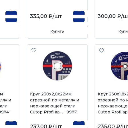
335,00 ₽
/шт
300,00 ₽
/ш
Купить
Купи
мм
Круг 230х2,0х22мм
Круг 230х1,8х
ллу и
отрезной по металлу и
отрезной по 
али
нержавеющей стали
нержавеющей
39984т
Cutop Profi арт. 39987т
Cutop Profi ар
237,00 ₽
/шт
235,00 ₽
/ш