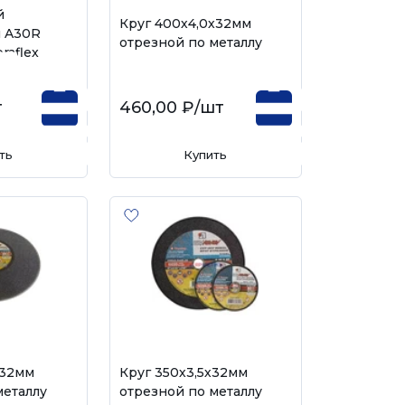
й
Круг 400х4,0х32мм
м A30R
отрезной по металлу
raflex
т
460,00 ₽
/шт
ть
Купить
х32мм
Круг 350х3,5х32мм
металлу
отрезной по металлу