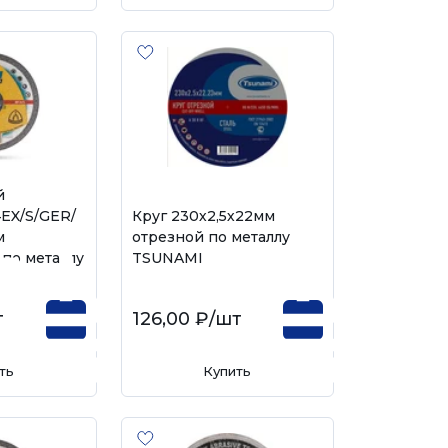
й
EX/S/GER/
Круг 230х2,5х22мм
м
отрезной по металлу
по металлу
TSUNAMI
т
126,00 ₽
/шт
ть
Купить