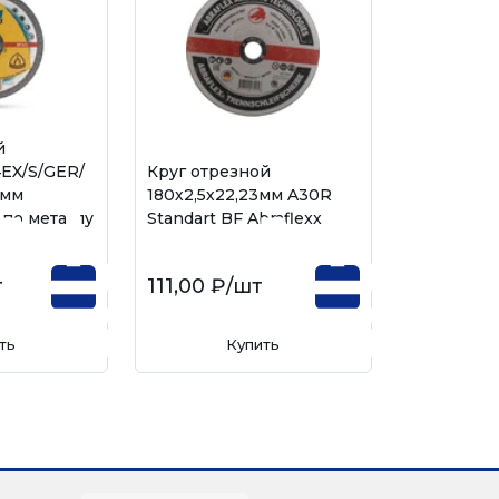
й
EX/S/GER/
Круг отрезной
3мм
180х2,5х22,23мм A30R
по металлу
Standart BF Abraflexx
т
111,00 ₽
/шт
ть
Купить