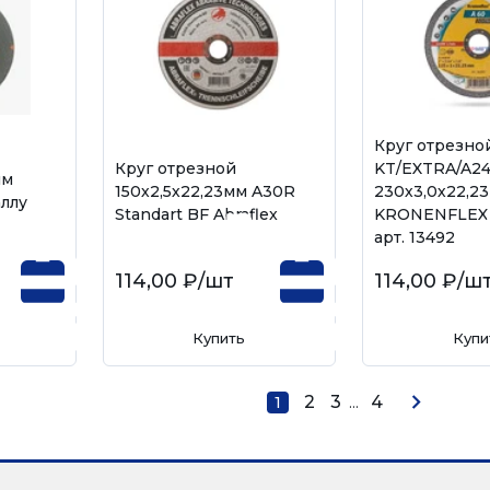
Круг отрезно
Круг отрезной
KT/EXTRA/A24
мм
150х2,5х22,23мм A30R
230х3,0х22,2
аллу
Standart BF Abraflex
KRONENFLEX 
арт. 13492
114,00 ₽
/шт
114,00 ₽
/ш
Купить
Купи
2
3
...
4
1