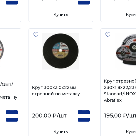
Купить
Купи
Круг отрезно
/GER/
Круг 300х3,0х22мм
230х1,8х22,2
отрезной по металлу
Standart/INOX
металлу
Abraflex
200,00 ₽
/шт
195,00 ₽
/ш
Купить
Купи