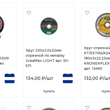
Круг отрезно
Круг 230х2,0х22мм
KT/EXTRA/A24
отрезной по металлу
 A30R
180х3х22,23м
Greatflex LIGHT арт. 50-
lex
KRONENFLEX 
571
арт. 13490
134,00 ₽
/шт
132,00 ₽
/ш
Купить
Купи