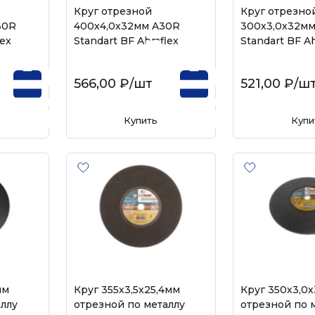
Круг отрезной
Круг отрезно
30R
400х4,0х32мм A30R
300х3,0х32м
lex
Standart BF Abraflex
Standart BF Ab
566,00 ₽
/шт
521,00 ₽
/ш
Купить
Купи
мм
Круг 355х3,5х25,4мм
Круг 350х3,0
аллу
отрезной по металлу
отрезной по 