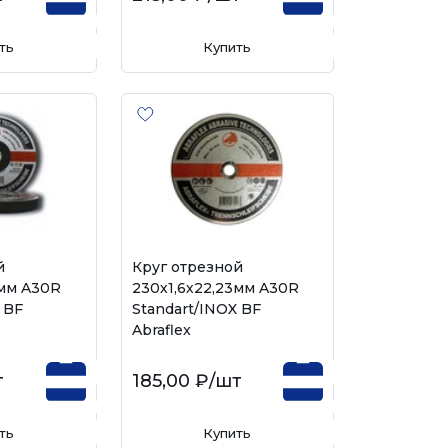
ть
Купить
й
Круг отрезной
3мм A30R
230х1,6х22,23мм A30R
 BF
Standart/INOX BF
Abraflex
т
185,00 ₽
/шт
ть
Купить