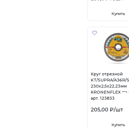
Купить
Круг отрезной
KT/SUPRA/A36R/S
230х2,5х22,23мм
KRONENFLEX по 
арт. 123833
205,00 ₽
/шт
Купить