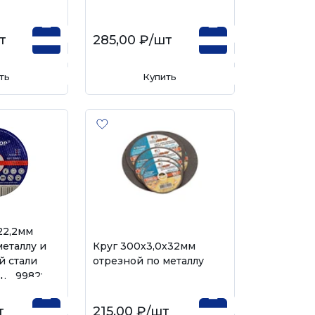
т
285,00 ₽
/шт
ть
Купить
22,2мм
металлу и
Круг 300х3,0х32мм
 стали
отрезной по металлу
т. 39982т
т
215,00 ₽
/шт