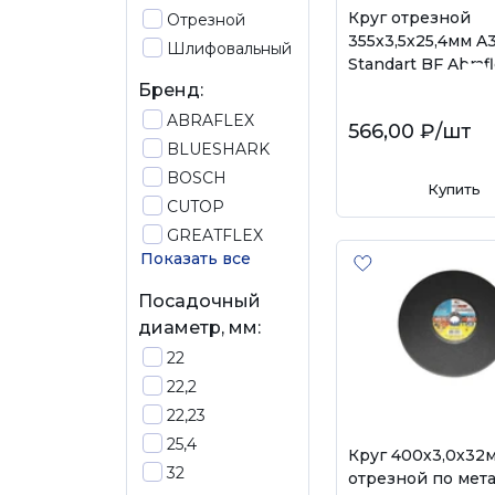
Круг отрезной
Отрезной
355х3,5х25,4мм A
Шлифовальный
Standart BF Abraf
Бренд:
ABRAFLEX
566,00 ₽
/шт
BLUESHARK
BOSCH
Купить
CUTOP
GREATFLEX
Показать все
Посадочный
диаметр, мм:
22
22,2
22,23
25,4
Круг 400х3,0х32
32
отрезной по мет