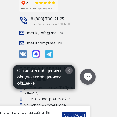
8 (800) 700-21-25
обработка заказов 8:30-17:00, ПН-ПТ
metiz_info@mail.ru
metizcom@mail.ru
Адреса магазинов
Оставьтесообщениесо
общениесообщениесо
г. Ярославль
общение
ул. Промышленная 1Б (Пункт
выдачи)
пр. Машиностроителей, 7
ул. Вспольинское Поле, 15
Московский проспект, 82а
l.ru для улучшения сайта. Вы
СОГЛАСЕН