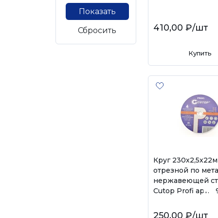
Показать
410,00 ₽
/шт
Сбросить
Купить
Круг 230х2,5х22
отрезной по мета
нержавеющей ст
Cutop Profi арт. 
250,00 ₽
/шт