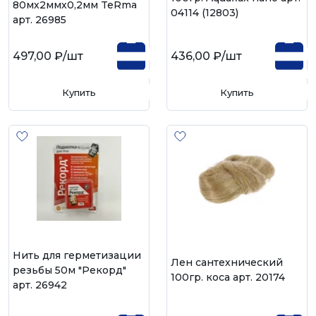
80мх2ммх0,2мм TeRma
04114 (12803)
арт. 26985
497,00 ₽
/шт
436,00 ₽
/шт
Купить
Купить
Нить для герметизации
Лен сантехнический
резьбы 50м "Рекорд"
100гр. коса арт. 20174
арт. 26942