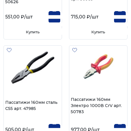
50626
551,00 ₽
/шт
715,00 ₽
/шт
Купить
Купить
Пассатижи 160мм
Пассатижи 160мм сталь
Электро 1000В CrV арт.
С55 арт. 47985
50783
505,00 ₽
/шт
977,00 ₽
/шт