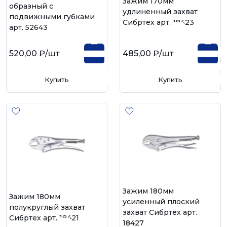
Зажим 170мм
образный с
удлиненный захват
подвижными губками
Сибртех арт. 18423
арт. 52643
520,00 ₽
/шт
485,00 ₽
/шт
Купить
Купить
Зажим 180мм
Зажим 180мм
усиленный плоский
полукруглый захват
захват Сибртех арт.
Сибртех арт. 18421
18427