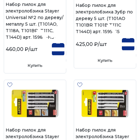
Набор пилок для
Набор пилок для
электролобзика Stayer
электролобзика Зубр по
Universal №2 по дереву/
дереву 5 шт. (T101AO
металлу 5 шт. (T101AO,
T101BR T101B T111C
T118A, T101BR, T111С,
T144D) арт. 1595-S5
T144D) арт. 15980-H5-2
425,00 ₽
/шт
460,00 ₽
/шт
Купить
Купить
Набор пилок для
Набор пилок для
электролобзика Stayer
электролобзика Stayer