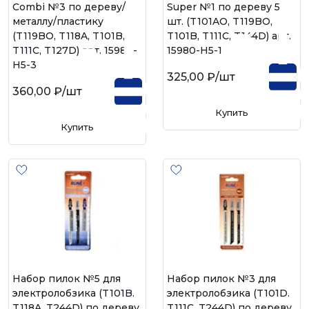
Combi №3 по дереву/
Super №1 по дереву 5
металлу/пластику
шт. (T101AO, T119BO,
(T119BO, T118A, T101B,
T101B, T111С, T144D) арт.
T111C, T127D) арт. 15980-
15980-H5-1
H5-3
325,00 ₽
/шт
360,00 ₽
/шт
Купить
Купить
Набор пилок №5 для
Набор пилок №3 для
электролобзика (T101B.
электролобзика (T101D.
T118A. T244D) по дереву,
T111C. T244D) по дереву,