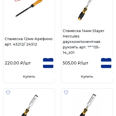
Стамеска 14мм Stayer
Hercules
Стамеска 12мм Арефино
двухкомпонентная
арт. 43212/ 24312
рукоять арт. 18205-
14_z01
220,00 ₽
/шт
505,00 ₽
/шт
Купить
Купить