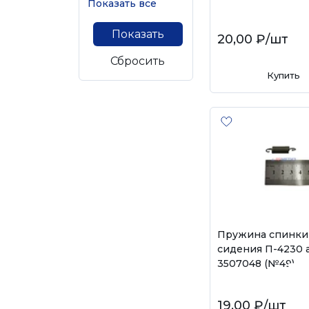
Показать все
Показать
20,00 ₽
/шт
Сбросить
Купить
Пружина спинки
сидения П-4230 а
3507048 (№49)
19,00 ₽
/шт