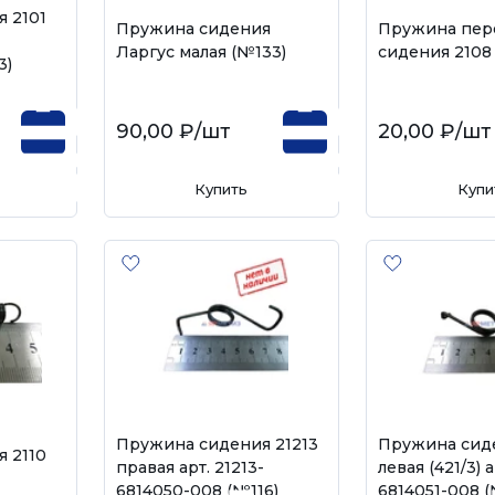
 2101
Пружина сидения
Пружина пер
Ларгус малая (№133)
сидения 2108
3)
90,00 ₽
/шт
20,00 ₽
/шт
Купить
Купи
Пружина сидения 21213
Пружина сиде
 2110
правая арт. 21213-
левая (421/3) а
6814050-008 (№116)
6814051-008 