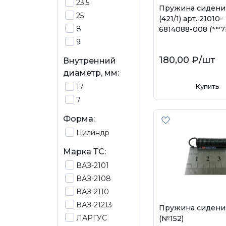
23,5
Пружина сидения
25
(421/1) арт. 21010-
8
6814088-008 (№7
9
180,00 ₽
/шт
Внутренний
диаметр, мм:
17
Купить
7
Форма:
Цилиндр
Марка ТС:
ВАЗ-2101
ВАЗ-2108
ВАЗ-2110
ВАЗ-21213
Пружина сидения
ЛАРГУС
(№152)