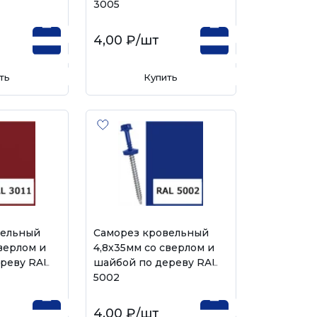
3005
4,00 ₽
/шт
ть
Купить
вельный
Саморез кровельный
верлом и
4,8х35мм со сверлом и
реву RAL
шайбой по дереву RAL
5002
4,00 ₽
/шт