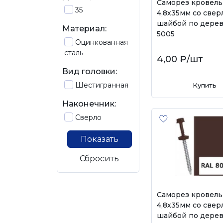
Саморез кровел
35
4,8х35мм со свер
шайбой по дерев
Материал:
5005
Оцинкованная
сталь
4,00 ₽
/шт
Вид головки:
Шестигранная
Купить
Наконечник:
Сверло
Показать
Сбросить
Саморез кровел
4,8х35мм со свер
шайбой по дерев