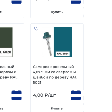
ть
Купить
вельный
Саморез кровельный
верлом и
4,8х35мм со сверлом и
реву RAL
шайбой по дереву RAL
5021
4,00 ₽
/шт
ть
Купить