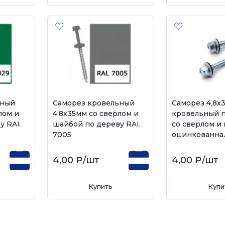
ьный
Саморез кровельный
Саморез 4,8х
лом и
4,8х35мм со сверлом и
кровельный п
у RAL
шайбой по дереву RAL
со сверлом и
7005
оцинкованная
4,00 ₽
/шт
4,00 ₽
/шт
Купить
Купи