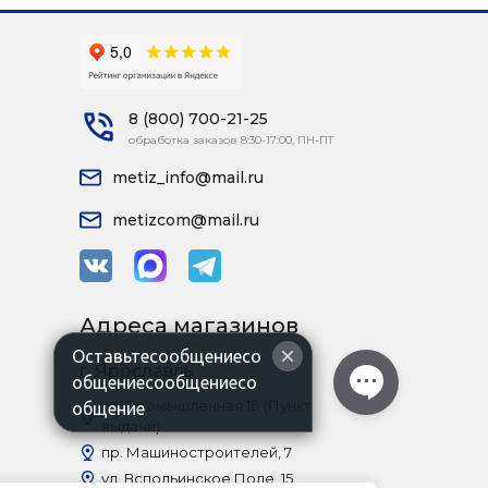
8 (800) 700-21-25
обработка заказов 8:30-17:00, ПН-ПТ
metiz_info@mail.ru
metizcom@mail.ru
Адреса магазинов
Оставьтесообщениесо
г. Ярославль
общениесообщениесо
ул. Промышленная 1Б (Пункт
общение
выдачи)
пр. Машиностроителей, 7
ул. Вспольинское Поле, 15