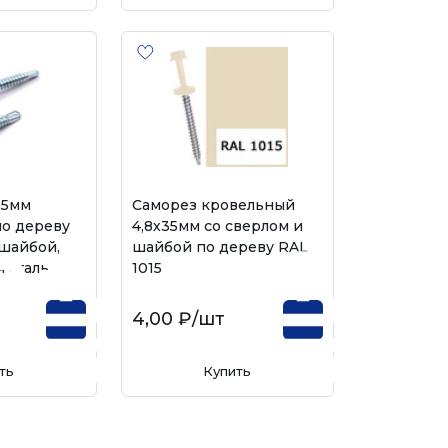
35мм
Саморез кровельный
о дереву
4,8х35мм со сверлом и
 шайбой,
шайбой по дереву RAL
 сталь
1015
4,00 ₽
/шт
ть
Купить