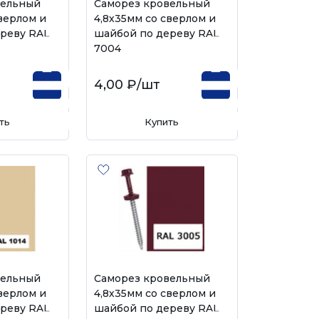
вельный
Саморез кровельный
верлом и
4,8х35мм со сверлом и
реву RAL
шайбой по дереву RAL
7004
4,00 ₽
/шт
ть
Купить
вельный
Саморез кровельный
верлом и
4,8х35мм со сверлом и
реву RAL
шайбой по дереву RAL