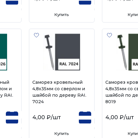
Купить
Купи
ьный
Саморез кровельный
Саморез кро
лом и
4,8х35мм со сверлом и
4,8х35мм со с
у RAL
шайбой по дереву RAL
шайбой по де
7024
8019
4,00 ₽
/шт
4,00 ₽
/шт
Купить
Купи