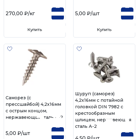
270,00 ₽
/кг
5,00 ₽
/шт
Купить
Купить
Шуруп (саморез)
Саморез (с
4,2х16мм с потайной
прессшайбой) 4,2х16мм
головкой DIN 7982 с
с острым концом,
крестообразным
нержавеющая сталь А-2
шлицем, нержавеющая
сталь А-2
5,00 ₽
/шт
4,50 ₽
/шт