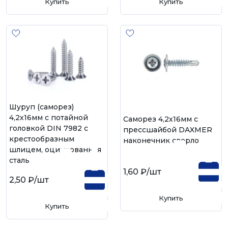
Купить
Купить
Шуруп (саморез)
4,2х16мм с потайной
Саморез 4,2х16мм с
головкой DIN 7982 с
прессшайбой DAXMER
крестообразным
наконечник сверло
шлицем, оцинкованная
сталь
1,60 ₽
/шт
2,50 ₽
/шт
Купить
Купить