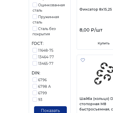
Оцинкованная
Фиксатор 8х15,25
сталь
Пружинная
сталь
Сталь без
8,00 ₽
/шт
покрытия
ГОСТ:
Купить
11648-75
13464-77
13465-77
DIN:
6796
6798 А
6799
Шайба (кольцо) D
93
стопорная М8
быстросъемная, с
Показать