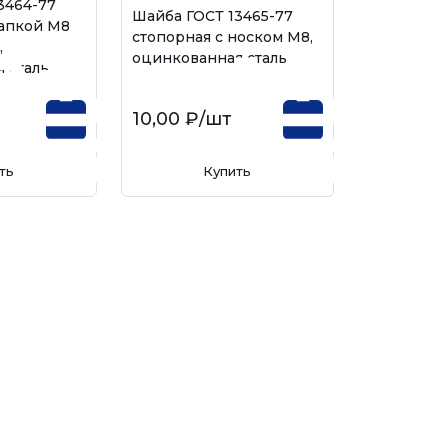
3464-77
Шайба ГОСТ 13465-77
лапкой М8
стопорная с носком М8,
,
оцинкованная сталь
 сталь
10,00 ₽
/шт
ть
Купить