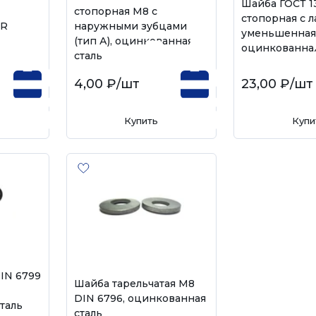
Шайба ГОСТ 1
стопорная М8 с
стопорная с 
 R
наружными зубцами
уменьшенная
(тип А), оцинкованная
оцинкованная
сталь
4,00 ₽
/шт
23,00 ₽
/шт
Купить
Купи
IN 6799
Шайба тарельчатая М8
DIN 6796, оцинкованная
таль
сталь