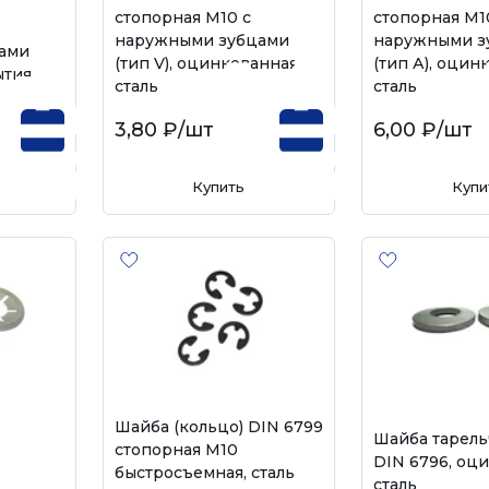
стопорная М10 с
стопорная М1
наружными зубцами
наружными з
ами
(тип V), оцинкованная
(тип А), оцин
ытия
сталь
сталь
3,80 ₽
/шт
6,00 ₽
/шт
Купить
Купи
Шайба (кольцо) DIN 6799
Шайба тарель
стопорная М10
DIN 6796, оц
быстросъемная, сталь
сталь