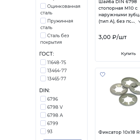
Шайба DIN 6798
Оцинкованная
стопорная М10 с
сталь
наружными зубц
Пружинная
(тип А), без покр
сталь
Сталь без
3,00 ₽
/шт
покрытия
ГОСТ:
Купить
11648-75
13464-77
13465-77
DIN:
6796
6798 V
6798 А
6799
93
Фиксатор 10х18 R