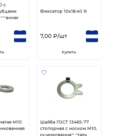
0 с
убцами
Фиксатор 10х18,40 R
кованная
7,00 ₽
/шт
ть
Купить
чатая М10
Шайба ГОСТ 13465-77
инкованная
стопорная с носком М10,
оцинкованная сталь