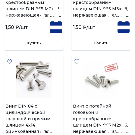
крестообразным
крестообразным
шлицем DIN 965 М2х08,
шлицем DIN 965 М3х08,
нержавеющая сталь А-2
нержавеющая сталь А-2
1,50 ₽
/шт
1,50 ₽
/шт
Купить
Купить
Винт DIN 84 с
Винт с потайной
цилиндрической
головкой и
головкой и прямым
крестообразным
шлицем 4х14,
шлицем DIN 965 М2х06,
оцинкованная сталь
нержавеющая сталь А-2