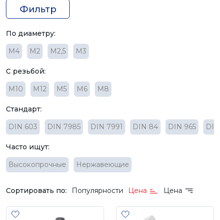
Фильтр
По диаметру:
M4
М2
М2,5
М3
С резьбой:
М10
М12
М5
М6
М8
Стандарт:
DIN 603
DIN 7985
DIN 7991
DIN 84
DIN 965
DIN
Часто ищут:
Высокопрочные
Нержавеющие
Сортировать по:
Популярности
Цена
Цена