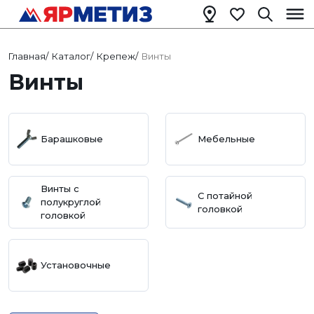
Главная
/
Каталог
/
Крепеж
/
Винты
Винты
Барашковые
Мебельные
Винты с
C потайной
полукруглой
головкой
головкой
Установочные