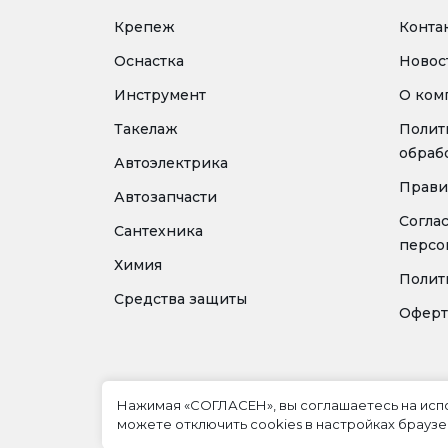
Крепеж
Конта
Оснастка
Новос
Инструмент
О ком
Такелаж
Полит
обраб
Автоэлектрика
Прави
Автозапчасти
Согла
Сантехника
персо
Химия
Полит
Средства защиты
Оферт
Нажимая «СОГЛАСЕН», вы соглашаетесь на ис
можете отключить cookies в настройках браузе