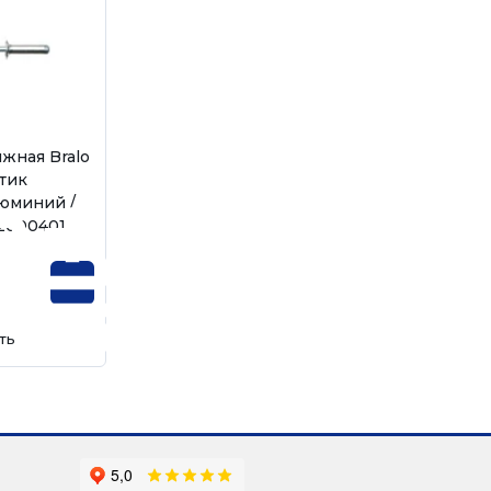
яжная Bralo
тик
люминий /
020004010
ть