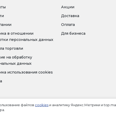
кты
Акции
ти
Доставка
пании
Оплата
ика в отношении
Для бизнеса
отки персональных данных
ла торговли
сие на обработку
нальных данных
ика использования cookies
а
пользование файлов
cookies
и аналитику Яндекс.Метрики и top.mai
ра.