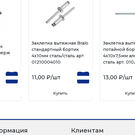
Заклепка вытяжная Bralo
Заклепка выт
м
стандартный бортик
потайной бор
нерж
4х10мм сталь/сталь арт.
4х10х7,5мм а
01210004010
сталь арт. 01
11,00 ₽
/шт
13,00 ₽
/шт
Купить
Купи
ормация
Клиентам