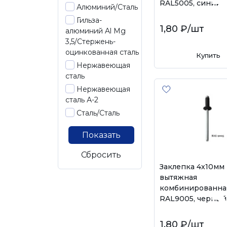
RAL5005, синий
Алюминий/Сталь
Гильза-
1,80 ₽
/шт
алюминий Al Mg
3,5/Стержень-
оцинкованная сталь
Купить
Нержавеющая
сталь
Нержавеющая
сталь А-2
Сталь/Сталь
Показать
Сбросить
Заклепка 4х10мм
вытяжная
комбинированна
RAL9005, черный
1,80 ₽
/шт