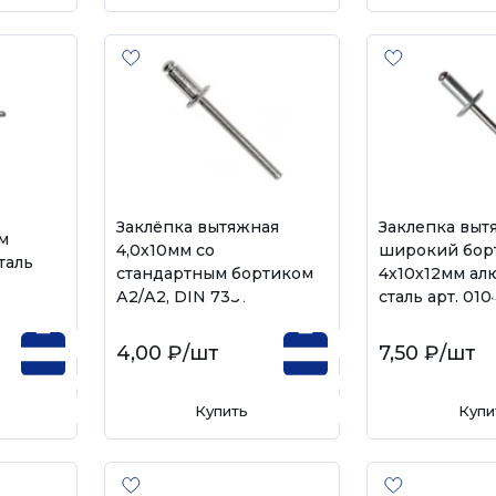
Заклёпка вытяжная
Заклепка выт
м
4,0х10мм со
широкий бор
таль
стандартным бортиком
4х10х12мм ал
А2/А2, DIN 7337
сталь арт. 01
4,00 ₽
/шт
7,50 ₽
/шт
Купить
Купи