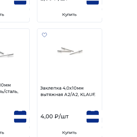
ть
Купить
х10мм
Заклепка 4,0х10мм
ь/сталь,
вытяжная А2/А2, KLAUE
4,00 ₽
/шт
ть
Купить