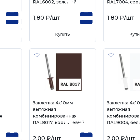
RAL6002, зелёный
RAL7004, сер
1,80 ₽
/шт
1,80 ₽
/шт
Купить
Купи
Заклепка 4х10мм
Заклепка 4х1
вытяжная
вытяжная
я
комбинированная
комбинирова
RAL8017, коричневый
RAL9003, бел
2,00 ₽
/шт
2,00 ₽
/шт