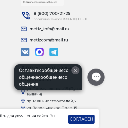
8 (800) 700-21-25
обработка заказов 8:30-17:00, ПН-ПТ
metiz_info@mail.ru
metizcom@mail.ru
Адреса магазинов
Оставьтесообщениесо
общениесообщениесо
г. Ярославль
общение
ул. Промышленная 1Б (Пункт
выдачи)
пр. Машиностроителей, 7
ул. Вспольинское Поле, 15
Московский проспект, 82а
l.ru для улучшения сайта. Вы
СОГЛАСЕН
г. Рыбинск