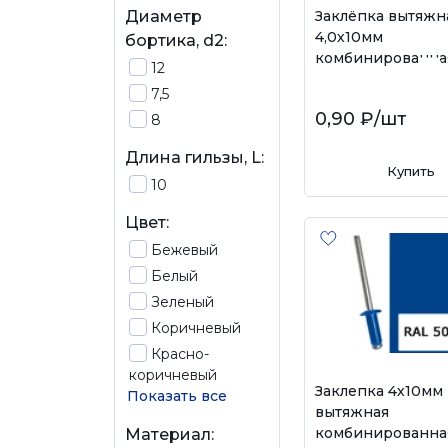
Заклёпка вытяжн
Диаметр
4,0х10мм
бортика, d2:
комбинированна
12
7,5
0,90 ₽
/шт
8
Длина гильзы, L:
Купить
10
Цвет:
Бежевый
Белый
Зеленый
Коричневый
Красно-
коричневый
Заклепка 4х10мм
Показать все
вытяжная
комбинированна
Материал: