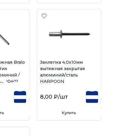
яжная Bralo
Заклепка 4,0х10мм
тик
вытяжная закрытая
юминий /
алюминий/сталь
040004010
HARPOON
8,00 ₽
/шт
ть
Купить