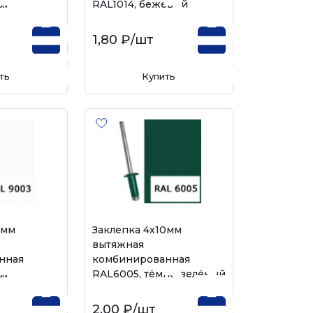
ый
RAL1014, бежевый
1,80 ₽
/шт
ть
Купить
0мм
Заклепка 4х10мм
вытяжная
нная
комбинированная
ый
RAL6005, тёмно-зелёный
2,00 ₽
/шт