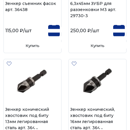
Зенкер съемник фасок
6,3х45мм ЗУБР для
арт. 36438
раззенковки М3 арт.
29730-3
115,00 ₽
/шт
250,00 ₽
/шт
Купить
Купить
Зенкер конический
Зенкер конический,
хвостовик под биту
хвостовик под биту
13мм легированная
16мм легированная
сталь арт. 36445
сталь арт. 36446