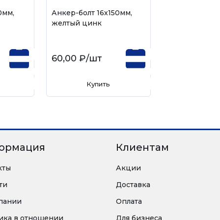
0мм,
Анкер-болт 16х150мм,
желтый цинк
60,00 ₽
/шт
Купить
ормация
Клиентам
кты
Акции
ти
Доставка
пании
Оплата
ика в отношении
Для бизнеса