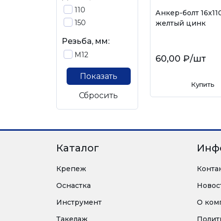
110
Анкер-болт 16х11
150
желтый цинк
Резьба, мм:
М12
60,00 ₽
/шт
Показать
Купить
Сбросить
Каталог
Инф
Крепеж
Конта
Оснастка
Новос
Инструмент
О ком
Такелаж
Полит