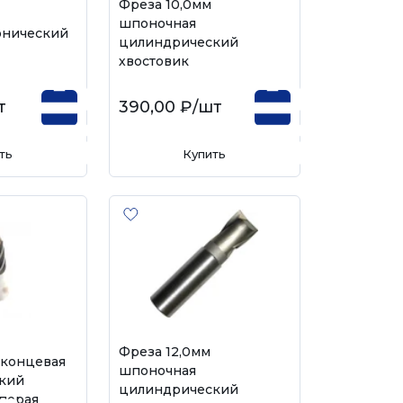
Фреза 10,0мм
шпоночная
онический
цилиндрический
хвостовик
т
390,00 ₽
/шт
ть
Купить
Фреза 12,0мм
 концевая
шпоночная
кий
цилиндрический
-перая