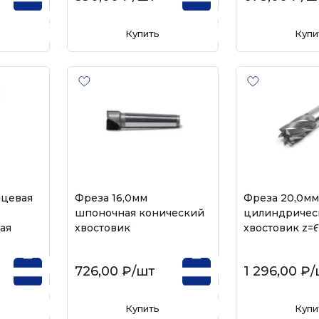
Купить
Купи
нцевая
Фреза 16,0мм
Фреза 20,0мм
шпоночная конический
цилиндричес
ая
хвостовик
хвостовик z=
726,00 ₽
/шт
1 296,00 ₽
/
Купить
Купи