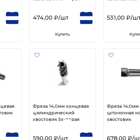
474,00 ₽
/шт
531,00 ₽
/ш
Купить
Купи
нцевая
Фреза 14,0мм концевая
Фреза 14,0мм
товик
цилиндрический
шпоночная к
хвостовик 5х-перая
хвостовик
590,00 ₽
/шт
678,00 ₽
/ш