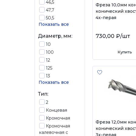
46,5
Фреза 10,0мм ко
47,7
конический хвос
4х-перая
50,5
Показать все
730,00 ₽
/шт
Диаметр, мм:
10
100
Купить
12
125
13
Показать все
Тип:
2
Концевая
Кромочная
Фреза 12,0мм ко
Кромочная
конический хвос
калевочная с
3х-перая