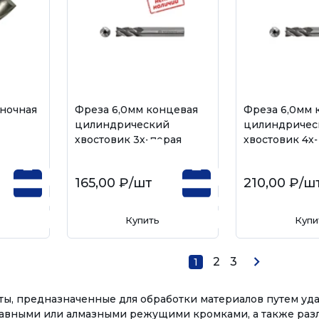
ночная
Фреза 6,0мм концевая
Фреза 6,0мм 
цилиндрический
цилиндричес
хвостовик 3х-перая
хвостовик 4х
165,00 ₽
/шт
210,00 ₽
/ш
Купить
Купи
2
3
1
, предназначенные для обработки материалов путем уда
лавными или алмазными режущими кромками, а также раз