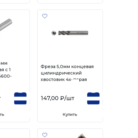
5мм
Фреза 5,0мм концевая
я с 1
цилиндрический
3600-
хвостовик 4х-перая
т
147,00 ₽
/шт
ть
Купить