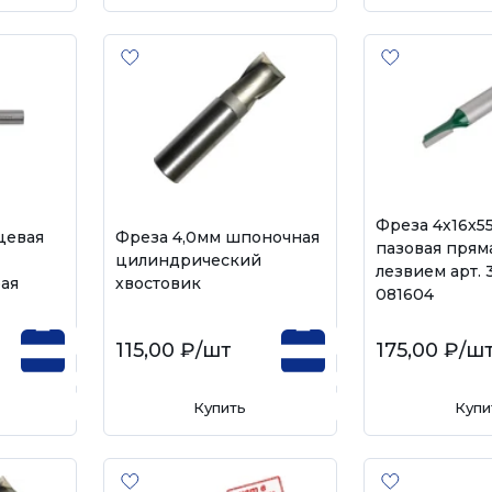
Фреза 4х16х5
цевая
Фреза 4,0мм шпоночная
пазовая пряма
цилиндрический
лезвием арт. 
рая
хвостовик
081604
115,00 ₽
/шт
175,00 ₽
/ш
Купить
Купи