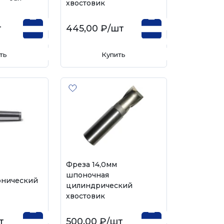
хвостовик
т
445,00 ₽
/шт
ть
Купить
Фреза 14,0мм
шпоночная
онический
цилиндрический
хвостовик
т
500,00 ₽
/шт