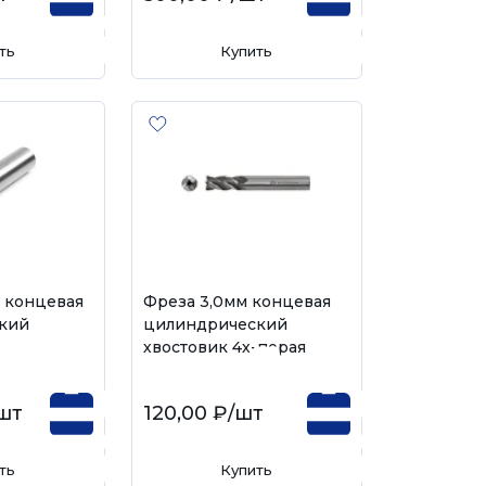
ть
Купить
 концевая
Фреза 3,0мм концевая
кий
цилиндрический
6
хвостовик 4х-перая
шт
120,00 ₽
/шт
ть
Купить