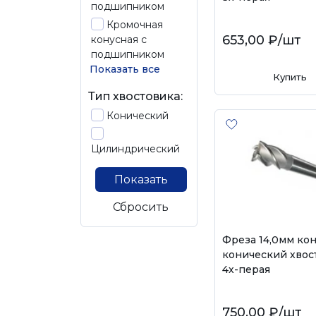
подшипником
Кромочная
653,00 ₽
/шт
конусная с
подшипником
Показать все
Купить
Тип хвостовика:
Конический
Цилиндрический
Показать
Сбросить
Фреза 14,0мм ко
конический хвос
4х-перая
750,00 ₽
/шт