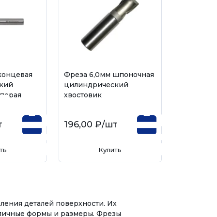
концевая
Фреза 6,0мм шпоночная
кий
цилиндрический
-перая
хвостовик
т
196,00 ₽
/шт
ть
Купить
ления деталей поверхности. Их
личные формы и размеры. Фрезы