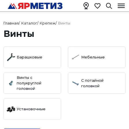
Главная
/
Каталог
/
Крепеж
/
Винты
Винты
Барашковые
Мебельные
Винты с
C потайной
полукруглой
головкой
головкой
Установочные