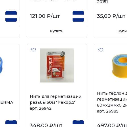
20151
121,00 ₽
/шт
35,00 ₽
/шт
Купить
Купи
Нить тефлон 
Нить для герметизации
герметизаци
 TERMA
резьбы 50м "Рекорд"
80мх2ммх0,2
арт. 26942
арт. 26985
348,00 ₽
/шт
497,00 ₽
/ш