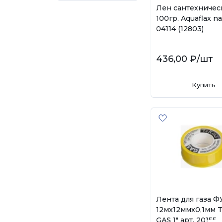
Лен сантехничес
100гр. Aquaflax na
04114 (12803)
436,00 ₽
/шт
Купить
Лента для газа 
12мх12ммх0,1мм 
GAS 1" арт. 20155