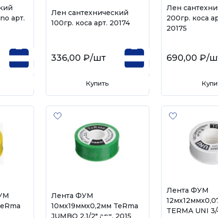
кий
Лен сантехни
Лен сантехнический
no арт.
200гр. коса ар
100гр. коса арт. 20174
20175
336,00 ₽
/шт
690,00 ₽
/ш
Купить
Купи
Лента ФУМ
ФУМ
Лента ФУМ
12мх12ммх0,
TeRma
10мх19ммх0,2мм TeRma
TERMA UNI 3/4
JUMBO 2.1/2" арт. 20154