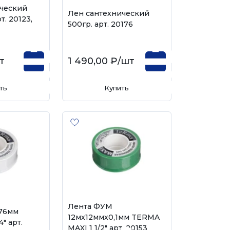
ческий
Лен сантехнический
т. 20123,
500гр. арт. 20176
т
1 490,00 ₽
/шт
ть
Купить
Лента ФУМ
076мм
12мх12ммх0,1мм TERMA
" арт.
MAXI 1 1/2" арт. 20153