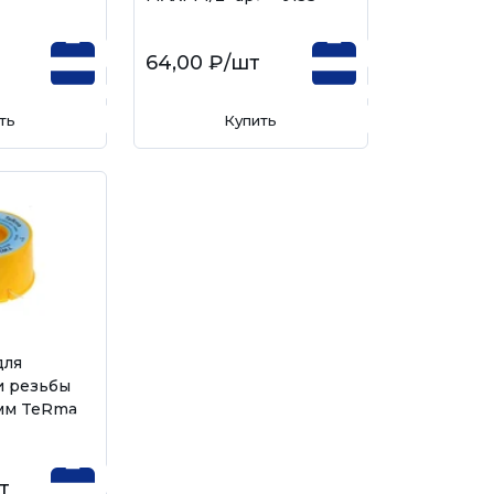
64,00 ₽
/шт
ть
Купить
для
и резьбы
мм TeRma
т