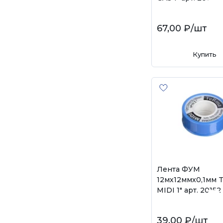
67,00 ₽
/шт
Купить
Лента ФУМ
12мх12ммх0,1мм
MIDI 1" арт. 20152
39,00 ₽
/шт