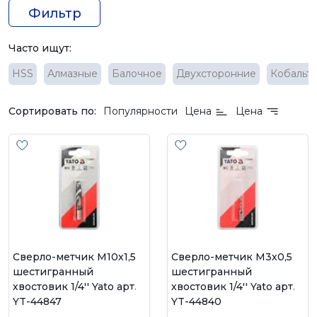
Фильтр
Часто ищут:
HSS
Алмазные
Балочное
Двухсторонние
Кобальт
Сортировать по:
Популярности
Цена
Цена
Cверло-метчик М10х1,5
Cверло-метчик М3х0,5
шестигранный
шестигранный
хвостовик 1/4'' Yato арт.
хвостовик 1/4'' Yato арт.
YT-44847
YT-44840