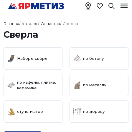
Главная
/
Каталог
/
Оснастка
/
Сверла
Сверла
Наборы свёрл
по бетону
по кафелю, плитке,
по металлу
керамике
ступенчатое
по дереву