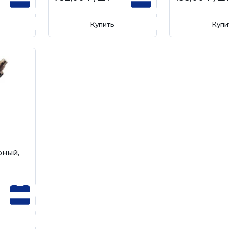
Купить
Купи
рный,