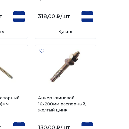
т
318,00 ₽
/шт
ть
Купить
аспорный
Анкер клиновой
0)мм,
16х200мм распорный,
желтый цинк
т
130,00 ₽
/шт