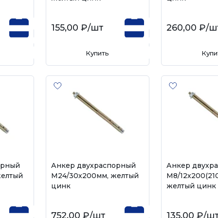
155,00 ₽
/шт
260,00 ₽
/ш
Купить
Купи
орный
Анкер двухраспорный
Анкер двухр
желтый
М24/30х200мм, желтый
М8/12х200(21
цинк
желтый цинк
752,00 ₽
/шт
135,00 ₽
/ш