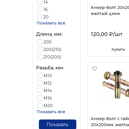
14
Анкер-болт 20х2
16
желтый цинк
20
Показать все
120,00 ₽
/шт
Длина, мм:
200
200(210)
Купить
210(200)
Резьба, мм:
М10
М12
М14
М16
М20
Показать все
Анкер-болт с гай
Показать
20х200мм, желт