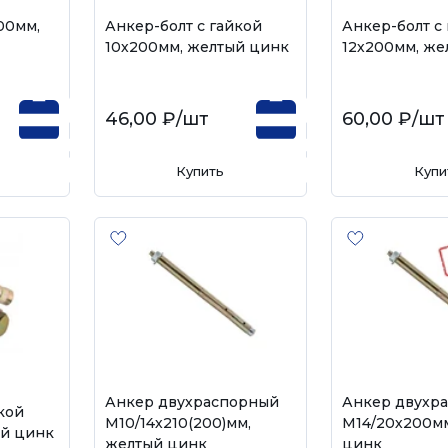
00мм,
Анкер-болт с гайкой
Анкер-болт с
10х200мм, желтый цинк
12х200мм, же
46,00 ₽
/шт
60,00 ₽
/шт
Купить
Купи
Анкер двухраспорный
Анкер двухр
кой
М10/14х210(200)мм,
М14/20х200м
ый цинк
желтый цинк
цинк