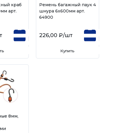
жный краб
Ремень багажный паук 4
мм арт.
шнура 6х600мм арт.
64900
т
226,00 ₽
/шт
ть
Купить
ные 8мм,
ыми