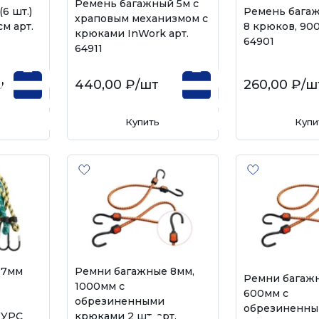
Ремень багажный 5м с
6 шт.)
Ремень бага
храповым механизмом с
см арт.
8 крюков, 900
крюками InWork арт.
64901
64911
пл
440,00 ₽
/шт
260,00 ₽
/ш
Купить
Купи
 7мм
Ремни багажные 8мм,
Ремни багаж
1000мм с
600мм с
обрезиненными
обрезиненн
КУРС
крюками 2 шт. арт.