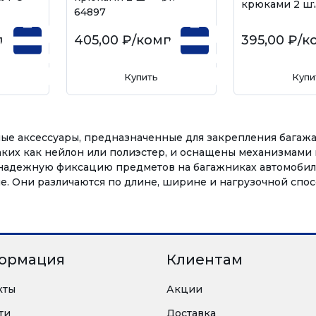
крюками 2 шт.
64897
пл
405,00 ₽
/компл
395,00 ₽
/к
Купить
Купи
ые аксессуары, предназначенные для закрепления багажа
аких как нейлон или полиэстер, и оснащены механизмами
надежную фиксацию предметов на багажниках автомобиле
 Они различаются по длине, ширине и нагрузочной спосо
ормация
Клиентам
кты
Акции
ти
Доставка