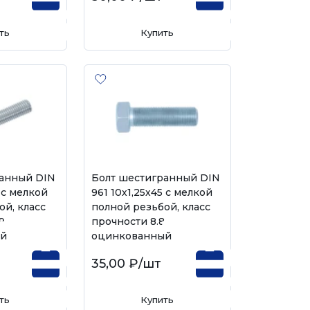
ть
Купить
ранный DIN
Болт шестигранный DIN
5 с мелкой
961 10х1,25х45 с мелкой
ой, класс
полной резьбой, класс
9,
прочности 8.8,
ый
оцинкованный
35,00 ₽
/шт
ть
Купить