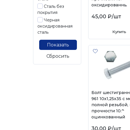
оксидированный
Сталь без
покрытия
45,00 ₽
/шт
Черная
оксидированная
Купить
сталь
Показать
Сбросить
Болт шестигранн
961 10х1,25х35 с 
полной резьбой, 
прочности 10.9,
оцинкованный
30,00 ₽
/шт