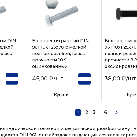
ый DIN
Болт шестигранный DIN
Болт шестиг
мелкой
961 10х1,25х70 с мелкой
961 10х1,25х7
класс
полной резьбой, класс
полной резьб
прочности 10.9,
прочности 8.8
оцинкованный
оксидирован
45,00 ₽
/шт
38,00 ₽
/шт
Купить
Купи
2
3
...
6
1
 цилиндрической головкой и метрической резьбой станут 
ндартов DIN 961, они обладают выдающимися характеристи