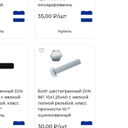
ый
оксидированный
35,00 ₽
/шт
ть
Купить
ранный DIN
Болт шестигранный DIN
0 с мелкой
961 10х1,25х40 с мелкой
ой, класс
полной резьбой, класс
9,
прочности 10.9,
ный
оцинкованный
30,00 ₽
/шт