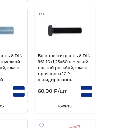
ранный DIN
Болт шестигранный DIN
0 с мелкой
961 10х1,25х60 с мелкой
ой, класс
полной резьбой, класс
,
прочности 10.9,
ый
оксидированный
60,00 ₽
/шт
ть
Купить