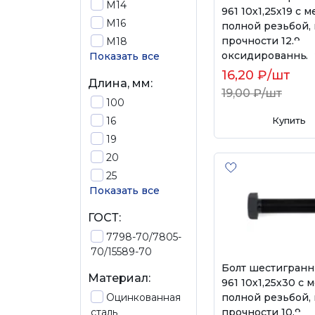
М14
961 10х1,25х19 с 
М16
полной резьбой, 
прочности 12.9,
М18
оксидированный
Показать все
16,20 ₽
/шт
Длина, мм:
19,00 ₽
/шт
100
16
Купить
19
20
25
Показать все
ГОСТ:
7798-70/7805-
70/15589-70
Болт шестигранн
Материал:
961 10х1,25х30 с 
полной резьбой, 
Оцинкованная
прочности 10.9,
сталь