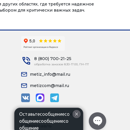
других областях, где требуется надежное
выбором для критически важных задач.
8 (800) 700-21-25
обработка заказов 8:30-17:00, ПН-ПТ
metiz_info@mail.ru
metizcom@mail.ru
Адреса магазинов
Оставьтесообщениесо
общениесообщениесо
г. Ярославль
общение