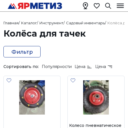
Главная
/
Каталог
/
Инструмент
/
Садовый инвентарь
/
Колёса дл
Колёса для тачек
Фильтр
Сортировать по:
Популярности
Цена
Цена
Колесо пневматическое