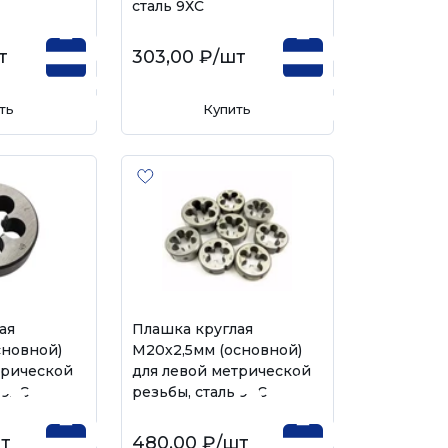
сталь 9ХС
т
303,00 ₽
/шт
ть
Купить
ая
Плашка круглая
сновной)
М20х2,5мм (основной)
трической
для левой метрической
 9ХС
резьбы, сталь 9ХС
т
480,00 ₽
/шт