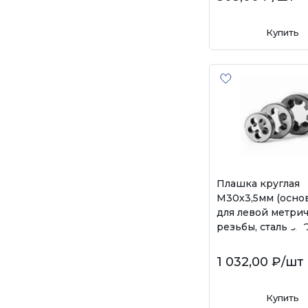
Купить
Плашка круглая
М30х3,5мм (осно
для левой метри
резьбы, сталь 9Х
1 032,00 ₽
/шт
Купить