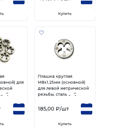
ть
Купить
ая
Плашка круглая
новной) для
М8х1,25мм (основной)
еской
для левой метрической
 9ХС
резьбы, сталь 9ХС
т
185,00 ₽
/шт
ть
Купить