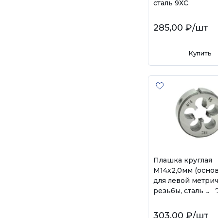
сталь 9ХС
285,00 ₽
/шт
Купить
Плашка круглая
М14х2,0мм (осно
для левой метри
резьбы, сталь 9Х
303,00 ₽
/шт