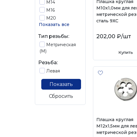
Плашка круглая
М14
М10х1,0мм для л
М16
метрической рез
М20
сталь 9ХС
Показать все
202,00 ₽
/шт
Тип резьбы:
Метрическая
(М)
Купить
Резьба:
Левая
Показать
Сбросить
Плашка круглая
М12х1,5мм для ле
метрической рез