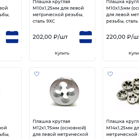
Плашка круглая
Плашка кругл
евой
М10х1,25мм для левой
М10х1,5мм (о
ьбы,
метрической резьбы,
для левой ме
сталь 9ХС
резьбы, сталь
202,00 ₽
/шт
220,00 ₽
/ш
Купить
Купи
Плашка круглая
Плашка кругл
вой
М12х1,75мм (основной)
М14х1,25мм д
ьбы,
для левой метрической
метрической 