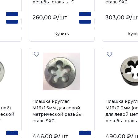
резьбы, сталь 9ХС
сталь 9ХС
260,00 ₽
/шт
303,00 ₽
/ш
Купить
Купи
Плашка круглая
Плашка кругл
вной)
М16х1,5мм для левой
М16х2,0мм (о
ческой
метрической резьбы,
для левой ме
С
сталь 9ХС
резьбы, сталь
446,00 ₽
/шт
490,00 ₽
/ш