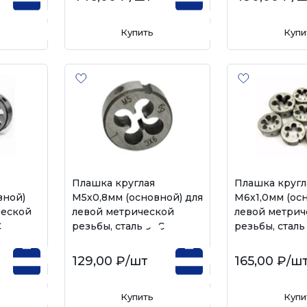
Купить
Купи
Плашка круглая
Плашка кругл
вной)
М5х0,8мм (основной) для
М6х1,0мм (ос
ческой
левой метрической
левой метрич
С
резьбы, сталь 9ХС
резьбы, сталь
129,00 ₽
/шт
165,00 ₽
/ш
Купить
Купи