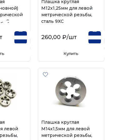
ая
Плашка круглая
сновной)
М12х1,25мм для левой
трической
метрической резьбы,
 9ХС
сталь 9ХС
т
260,00 ₽
/шт
ть
Купить
ая
Плашка круглая
ля левой
М14х1,5мм для левой
резьбы,
метрической резьбы,