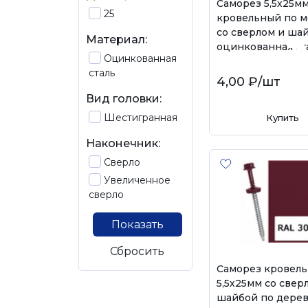
Саморез 5,5х25м
25
кровельный по м
со сверлом и шай
Материал:
оцинкованная ст
Оцинкованная
сталь
4,00 ₽
/шт
Вид головки:
Шестигранная
Купить
Наконечник:
Сверло
Увеличенное
сверло
Показать
Сбросить
Саморез кровел
5,5х25мм со свер
шайбой по дерев