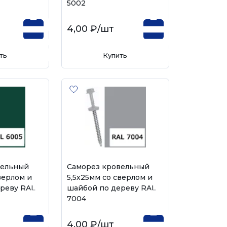
5002
4,00 ₽
/шт
ть
Купить
вельный
Саморез кровельный
верлом и
5,5х25мм со сверлом и
реву RAL
шайбой по дереву RAL
7004
4,00 ₽
/шт