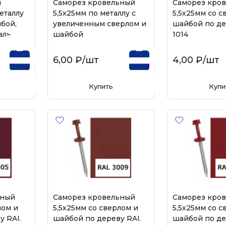
м
Саморез кровельный
Саморез кро
еталлу
5,5х25мм по металлу с
5,5х25мм со с
бой,
увеличенным сверлом и
шайбой по де
аль
шайбой
1014
6,00 ₽
/шт
4,00 ₽
/шт
Купить
Купи
ьный
Саморез кровельный
Саморез кро
лом и
5,5х25мм со сверлом и
5,5х25мм со с
у RAL
шайбой по дереву RAL
шайбой по де