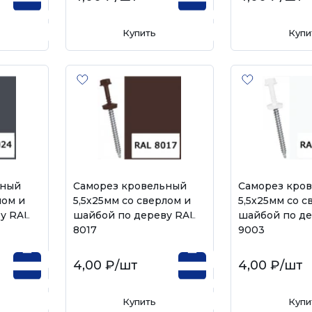
Купить
Купи
ьный
Саморез кровельный
Саморез кро
лом и
5,5х25мм со сверлом и
5,5х25мм со с
у RAL
шайбой по дереву RAL
шайбой по де
8017
9003
4,00 ₽
/шт
4,00 ₽
/шт
Купить
Купи