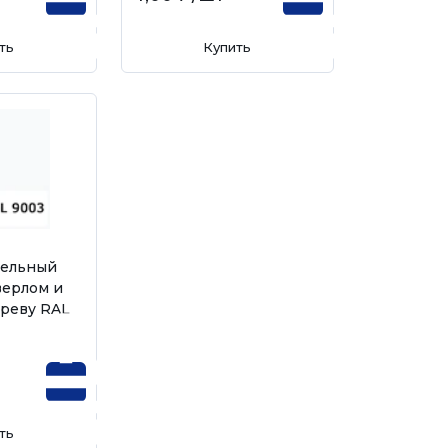
ть
Купить
вельный
верлом и
реву RAL
ть