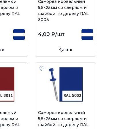
вельный
Саморез кровельный
верлом и
5,5х25мм со сверлом и
реву RAL
шайбой по дереву RAL
3003
4,00 ₽
/шт
ть
Купить
вельный
Саморез кровельный
верлом и
5,5х25мм со сверлом и
реву RAL
шайбой по дереву RAL