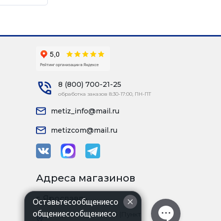
8 (800) 700-21-25
обработка заказов 8:30-17:00, ПН-ПТ
metiz_info@mail.ru
metizcom@mail.ru
Адреса магазинов
г. Ярославль
Оставьтесообщениесо
общениесообщениесо
ул. Промышленная 1Б (Пункт