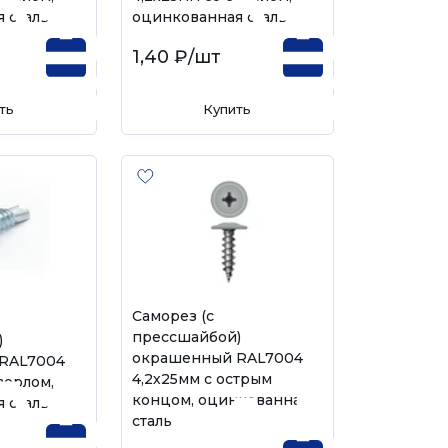
 сталь
оцинкованная сталь
1,40 ₽
/шт
ть
Купить
Саморез (с
прессшайбой)
)
окрашенный RAL7004
RAL7004
4,2х25мм с острым
верлом,
концом, оцинкованная
 сталь
сталь