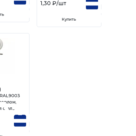
1,30 ₽
/шт
ть
Купить
)
RAL9003
верлом,
 сталь