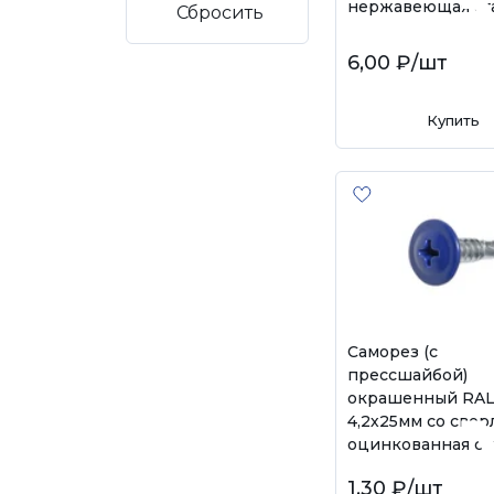
нержавеющая ста
Сбросить
6,00 ₽
/шт
Купить
Саморез (с
прессшайбой)
окрашенный RAL
4,2х25мм со свер
оцинкованная ст
1,30 ₽
/шт