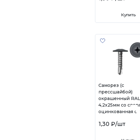
Купить
Саморез (с
прессшайбой)
окрашенный RAL
4,2х25мм со свер
оцинкованная ст
1,30 ₽
/шт