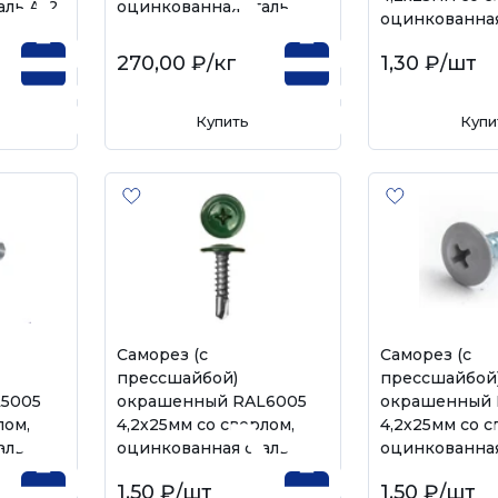
ль А-2
оцинкованная сталь
оцинкованная
270,00 ₽
/кг
1,30 ₽
/шт
Купить
Купи
Саморез (с
Саморез (с
прессшайбой)
прессшайбой
5005
окрашенный RAL6005
окрашенный 
лом,
4,2х25мм со сверлом,
4,2х25мм со с
аль
оцинкованная сталь
оцинкованная
1,50 ₽
/шт
1,50 ₽
/шт