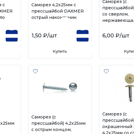
Саморез (с
 с
Саморез 4,2х25мм с
прессшайбой)
AXMER
прессшайбой DAXMER
со сверлом,
ло
острый наконечник
нержавеющая 
1,50 ₽
/шт
6,00 ₽
/шт
Купить
Купи
Саморез (с
Саморез (с
прессшайбой
2х25мм
прессшайбой) 4,2х25мм
окрашенный 
,
с острым концом,
4,2х25мм со с