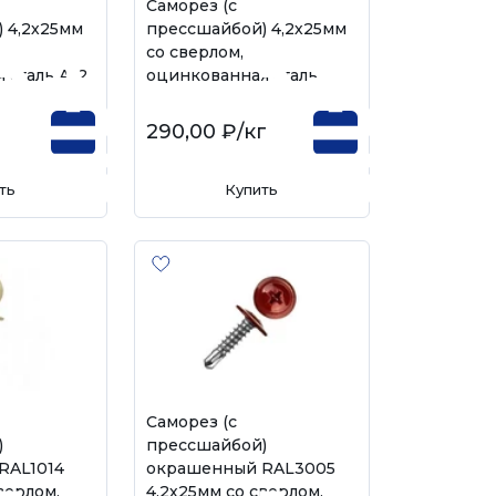
Саморез (с
 4,2х25мм
прессшайбой) 4,2х25мм
со сверлом,
сталь А-2
оцинкованная сталь
290,00 ₽
/кг
ть
Купить
Саморез (с
)
прессшайбой)
RAL1014
окрашенный RAL3005
верлом,
4,2х25мм со сверлом,