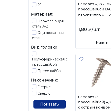
Саморез 4,2х25мм
25
прессшайбой D
Материал:
наконечник свер
Нержавеющая
сталь А-2
1,80 ₽
/шт
Оцинкованная
сталь
Купить
Вид головки:
Полусферическая с
прессшайбой
Прессшайба
Наконечник:
Острие
Сверло
Саморез (с
прессшайбой) 4,
Показать
с острым концом