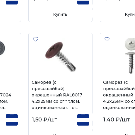
Купить
Купи
Саморез (с
Саморез (с
прессшайбой)
прессшайбой
7024
окрашенный RAL8017
окрашенный 
лом,
4,2х25мм со сверлом,
4,2х25мм со с
аль
оцинкованная сталь
оцинкованная
1,50 ₽
/шт
1,40 ₽
/шт