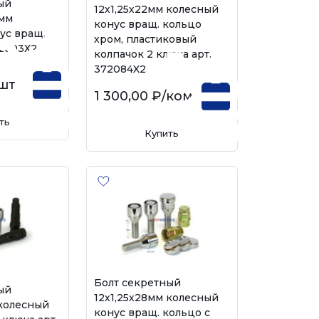
ый
12х1,25х22мм колесный
)мм
конус вращ. кольцо
ус вращ.
хром, пластиковый
72093Х2
колпачок 2 ключа арт.
372084X2
шт
1 300,00 ₽
/комп
ть
Купить
Болт секретный
ый
12х1,25х28мм колесный
 колесный
конус вращ. кольцо с