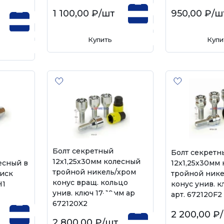
1 100,00 ₽
/шт
950,00 ₽
/ш
Купить
Купи
Болт секретный
Болт секретн
12х1,25х30мм колесный
есный в
12х1,25х30мм
тройной никель/хром
диск
тройной нике
конус вращ. кольцо
H1
конус унив. к
унив. ключ 17-19мм арт.
арт. 672120F2
672120X2
2 200,00 ₽
2 800,00 ₽
/шт