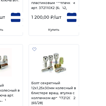
ключа арт.
пластиковым колпачком
арт. 372110Х2 (65/42)
шт
1 200,00 ₽
/шт
ть
Купить
Болт секретный
ый
12х1,25х30мм колесный в
 колесный в
блистере вращ. втулка с
юча арт.
колпачком арт. 372120Х2
251)
(65/28)