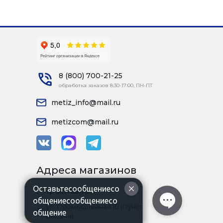
8 (800) 700-21-25
обработка заказов 8:30-17:00, ПН-ПТ
metiz_info@mail.ru
metizcom@mail.ru
Адреса магазинов
Оставьтесообщениесо
г. Ярославль
общениесообщениесо
ул. Промышленная 1Б (Пункт
общение
выдачи)