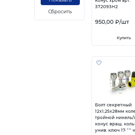
конус хром арт.
372093Н2
Сбросить
950,00 ₽
/шт
Купить
Болт секретный
12х1,25х28мм ко
тройной никель/
конус вращ. кол
унив. ключ 17-19м