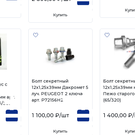
Купи
Купить
Болт секретный
Болт секретн
ус с
12х1,25х39мм Дакромет 5
12х1,25х39мм 
луч. PEUGEOT 2 ключа
Пежо старого
мм арт.
арт. P72156H2
(65/320)
5/303)
1 100,00 ₽
/шт
1 400,00 ₽
Купить
Купи