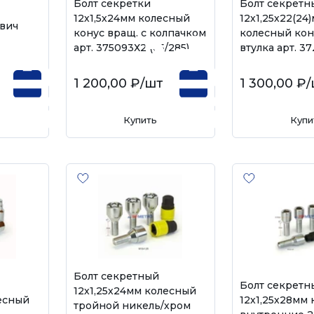
Болт секретки
Болт секретн
12х1,5х24мм колесный
12х1,25х22(24
квич
конус вращ. с колпачком
колесный кон
арт. 375093Х2 (65/285)
втулка арт. 3
1 200,00 ₽
/шт
1 300,00 ₽
/
Купить
Купи
Болт секретный
Болт секретн
12х1,25х24мм колесный
лесный
12х1,25х28мм
тройной никель/хром