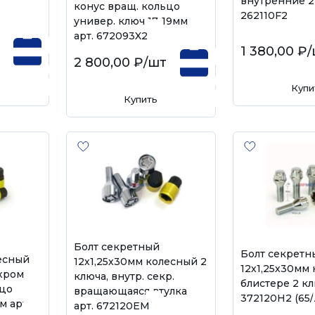
внутренние 2 
конус вращ. кольцо
262110F2
универ. ключ 17-19мм
арт. 672093X2
1 380,00 ₽
/
2 800,00 ₽
/шт
Купи
Купить
Болт секретный
Болт секретн
лесный
12х1,25х30мм колесный 2
12х1,25х30мм
хром
ключа, внутр. секр.
блистере 2 кл
ьцо
вращающаяся втулка
372120Н2 (65/
м арт.
арт. 672120ЕМ