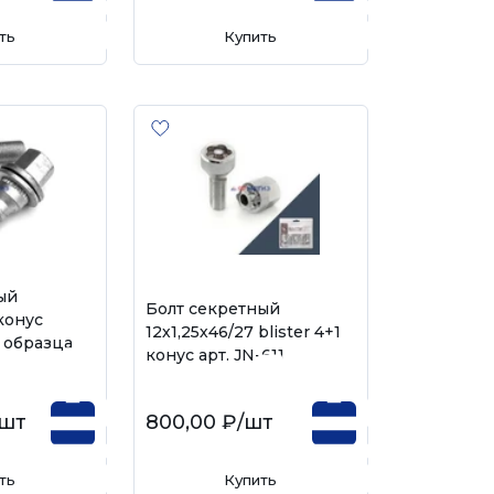
ть
Купить
ый
Болт секретный
конус
12х1,25х46/27 blister 4+1
 образца
конус арт. JN-611
/шт
800,00 ₽
/шт
ть
Купить