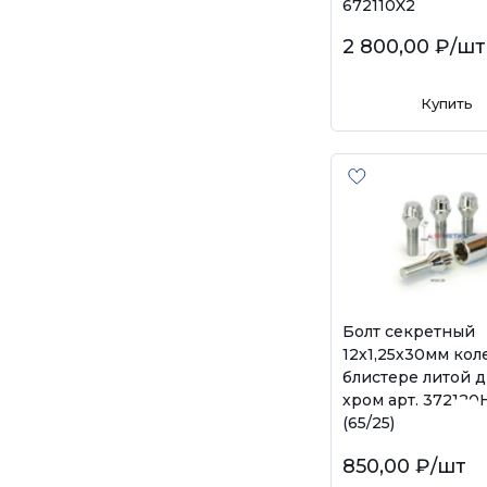
672110X2
2 800,00 ₽
/шт
Купить
Болт секретный
12х1,25х30мм кол
блистере литой 
хром арт. 372120
(65/25)
850,00 ₽
/шт