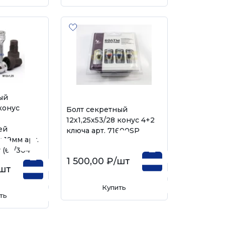
ый
конус
Болт секретный
12х1,25х53/28 конус 4+2
ей
ключа арт. 71600SP
 19мм арт.
 (65/304)
1 500,00 ₽
/шт
шт
Купить
ть