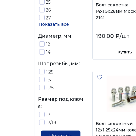
25
Болт секретка
26
14х1,5х28мм Мос
2141
27
Показать все
190,00 ₽
/шт
Диаметр, мм:
12
14
Купить
Шаг резьбы, мм:
1,25
1,5
1,75
Размер под ключ
s:
17
17/19
Болт секретный
12х1,25х24мм ко
Показать