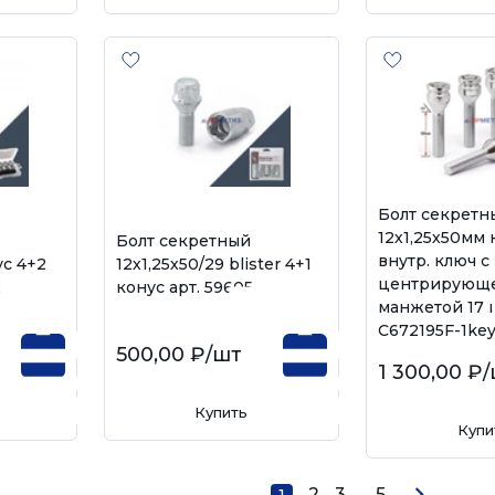
Болт секретн
12х1,25х50мм 
Болт секретный
внутр. ключ с
ус 4+2
12х1,25х50/29 blister 4+1
центрирующ
2
конус арт. 59605
манжетой 17 и
C672195F-1key
500,00 ₽
/шт
1 300,00 ₽
/
Купить
Купи
2
3
...
5
1