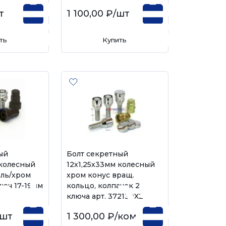
т
1 100,00 ₽
/шт
ть
Купить
ый
Болт секретный
 колесный
12х1,25х33мм колесный
ль/хром
хром конус вращ.
люч 17-19мм
кольцо, колпачок 2
ключа арт. 372130X2
/шт
1 300,00 ₽
/комп