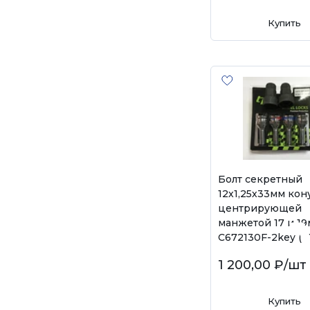
Купить
Болт секретный
12х1,25х33мм кон
центрирующей
манжетой 17 и 19
C672130F-2key (6
1 200,00 ₽
/шт
Купить