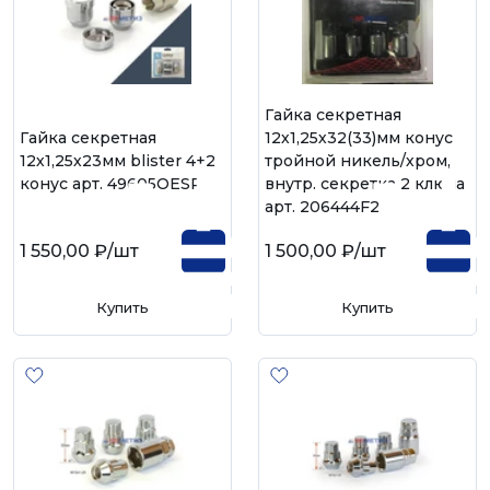
Гайка секретная
Гайка секретная
12х1,25х32(33)мм конус
12х1,25х23мм blister 4+2
тройной никель/хром,
конус арт. 49605OESP
внутр. секретка 2 ключа
арт. 206444F2
1 550,00 ₽
/шт
1 500,00 ₽
/шт
Купить
Купить