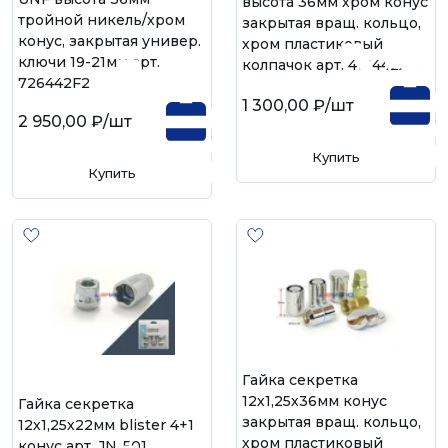
высота 36мм хром конус
тройной никель/хром
закрытая вращ. кольцо,
конус, закрытая универ.
хром пластиковый
ключи 19-21мм арт.
колпачок арт. 416442X2
726442F2
1 300,00 ₽
/шт
2 950,00 ₽
/шт
Купить
Купить
Гайка секретка
12х1,25х36мм конус
Гайка секретка
закрытая вращ. кольцо,
12х1,25х22мм blister 4+1
хром пластиковый
конус арт. JN-501