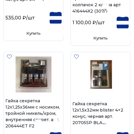
колпачок 2 ключа арт.
416444X2 (307/71)
535,00 ₽
/шт
1 100,00 ₽
/шт
Купить
Купить
Гайка секретка
Гайка секретка
12х1,25х36мм с носиком,
12х1,5х32мм blister 4+2
тройной никель/хром,
конус, черная арт.
внутренняя секрет. арт.
20705SP BLACK
206444ET F2