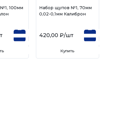
№1, 100мм
Набор щупов №1, 70мм
алон
0,02-0,1мм Калиброн
т
420,00 ₽
/шт
ть
Купить