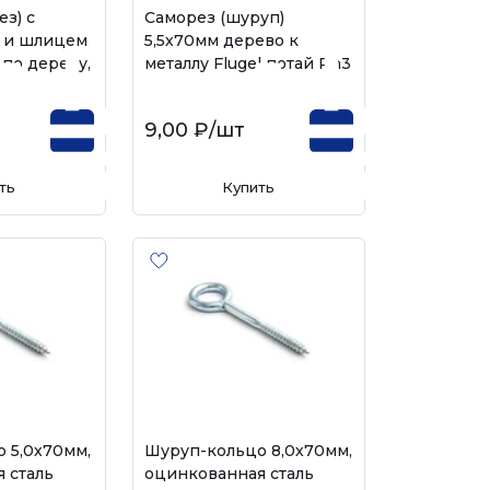
з) с
Саморез (шуруп)
 и шлицем
5,5х70мм дерево к
по дереву,
металлу Flugel потай Ph3
9,00 ₽
/шт
ть
Купить
 5,0х70мм,
Шуруп-кольцо 8,0х70мм,
 сталь
оцинкованная сталь