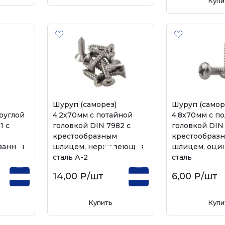
Купи
Шуруп (саморез)
Шуруп (самор
руглой
4,2х70мм с потайной
4,8х70мм с п
1 с
головкой DIN 7982 с
головкой DIN 
крестообразным
крестообраз
ванная
шлицем, нержавеющая
шлицем, оци
сталь А-2
сталь
14,00 ₽
/шт
6,00 ₽
/шт
Купить
Купи