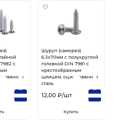
ез)
Шуруп (саморез)
отайной
6,3х70мм с полукруглой
 7982 с
головкой DIN 7981 с
ным
крестообразным
нкованная
шлицем, оцинкованная
сталь
12,00 ₽
/шт
ть
Купить