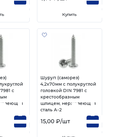
ть
Купить
ез)
Шуруп (саморез)
олукруглой
4,2х70мм с полукруглой
7981 с
головкой DIN 7981 с
ным
крестообразным
жавеющая
шлицем, нержавеющая
сталь А-2
15,00 ₽
/шт