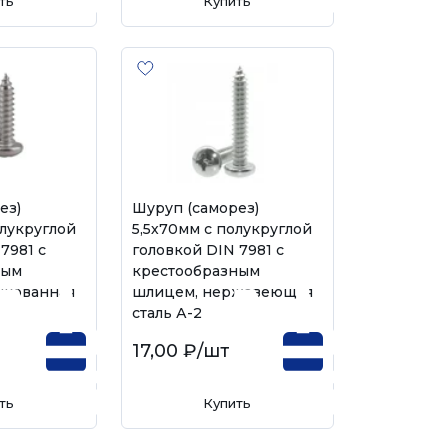
ть
Купить
ез)
Шуруп (саморез)
олукруглой
5,5х70мм с полукруглой
7981 с
головкой DIN 7981 с
ным
крестообразным
нкованная
шлицем, нержавеющая
сталь А-2
17,00 ₽
/шт
ть
Купить