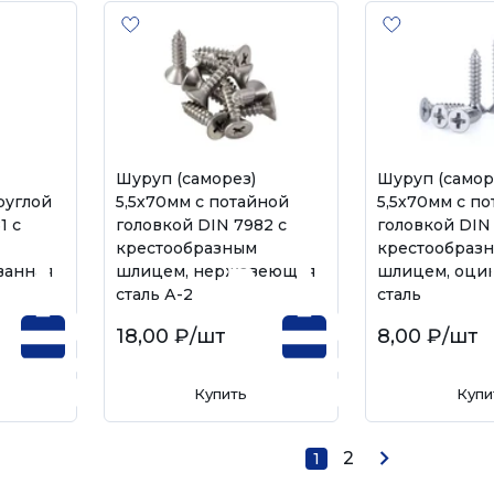
Шуруп (саморез)
Шуруп (самор
руглой
5,5х70мм с потайной
5,5х70мм с п
1 с
головкой DIN 7982 с
головкой DIN
крестообразным
крестообраз
ванная
шлицем, нержавеющая
шлицем, оци
сталь А-2
сталь
18,00 ₽
/шт
8,00 ₽
/шт
Купить
Купи
2
1