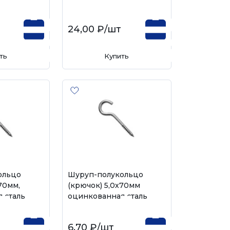
24,00 ₽
/шт
ть
Купить
ольцо
Шуруп-полукольцо
70мм,
(крючок) 5,0х70мм
 сталь
оцинкованная сталь
6,70 ₽
/шт