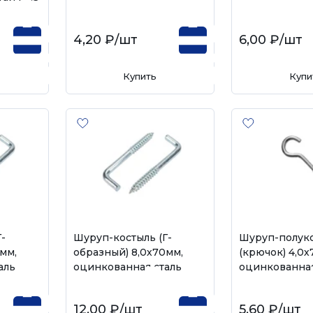
4,20 ₽
/шт
6,00 ₽
/шт
Купить
Купи
-
Шуруп-костыль (Г-
Шуруп-полук
мм,
образный) 8,0х70мм,
(крючок) 4,0х
аль
оцинкованная сталь
оцинкованная
12,00 ₽
/шт
5,60 ₽
/шт