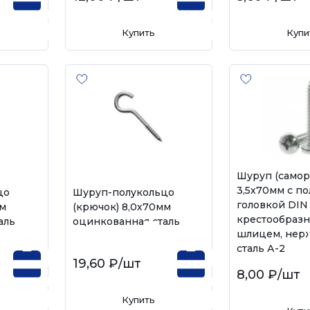
Купить
Купи
Шуруп (самор
3,5х70мм с п
цо
Шуруп-полукольцо
головкой DIN 
мм
(крючок) 8,0х70мм
крестообраз
аль
оцинкованная сталь
шлицем, нер
сталь А-2
19,60 ₽
/шт
8,00 ₽
/шт
Купить