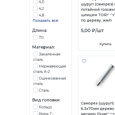
4,0
шуруп (саморез) 
4,2
потайной головк
шлицем TORX 4х
4,8
по дереву, желт
Показать все
5,00 ₽
/шт
Длина:
70
Купить
Материал:
Закалённая
сталь
Нержавеющая
сталь А-2
Оцинкованная
сталь
Сталь
Вид головки:
Саморез (шуруп)
Кольцо
6,3х70мм дерево
Крюк Г-
металлу Flugel п