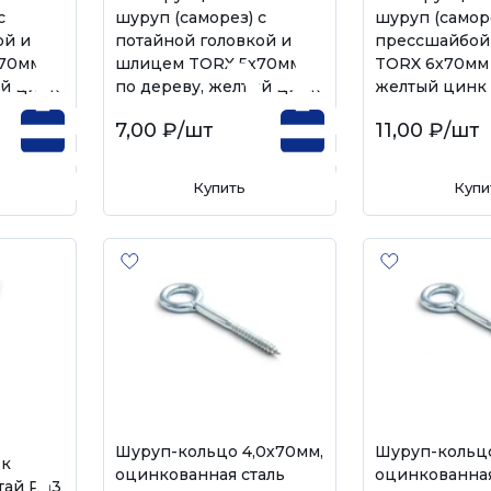
с
шуруп (саморез) с
шуруп (саморе
ой и
потайной головкой и
прессшайбой
70мм
шлицем TORX 5х70мм
TORX 6х70мм 
ый цинк
по дереву, желтый цинк
желтый цинк
7,00 ₽
/шт
11,00 ₽
/шт
Купить
Купи
Шуруп-кольцо 4,0х70мм,
Шуруп-кольцо
 к
оцинкованная сталь
оцинкованная
отай Ph3