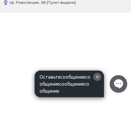
пр. Революции, 38 (Пункт выдачи)
Оставьтесообщениесо
общениесообщениесо
общение