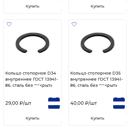
Купить
Купить
Кольцо стопорное D34
Кольцо стопорное D35
внутреннее ГОСТ 13941-
внутреннее ГОСТ 13941-
86, сталь без покрытия
86, сталь без покрытия
29,00 ₽
/шт
40,00 ₽
/шт
Купить
Купить