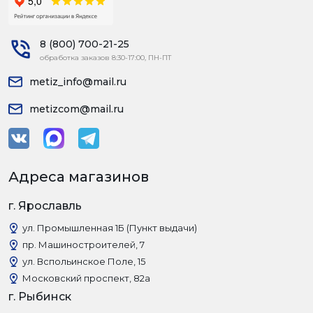
8 (800) 700-21-25
обработка заказов 8:30-17:00, ПН-ПТ
metiz_info@mail.ru
metizcom@mail.ru
Адреса магазинов
г. Ярославль
ул. Промышленная 1Б (Пункт выдачи)
пр. Машиностроителей, 7
ул. Вспольинское Поле, 15
Московский проспект, 82а
г. Рыбинск