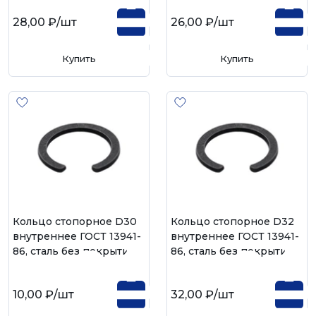
28,00 ₽
/шт
26,00 ₽
/шт
Купить
Купить
Кольцо стопорное D30
Кольцо стопорное D32
внутреннее ГОСТ 13941-
внутреннее ГОСТ 13941-
86, сталь без покрытия
86, сталь без покрытия
10,00 ₽
/шт
32,00 ₽
/шт