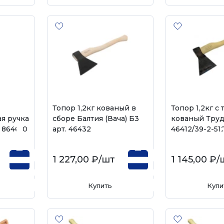
Топор 1,2кг кованый в
Топор 1,2кг 
я ручка
сборе Балтия (Вача) Б3
кованый Труд
 864610
арт. 46432
46412/39-2-51
1 227,00 ₽
/шт
1 145,00 ₽
/
Купить
Купи