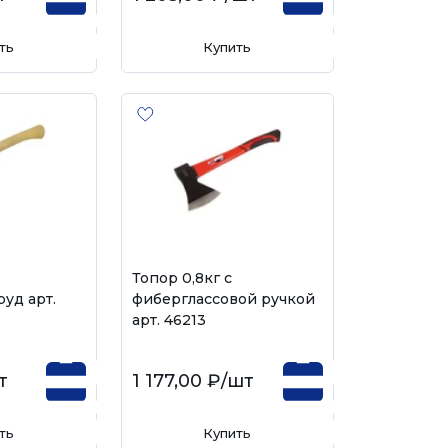
ть
Купить
Топор 0,8кг с
уд арт.
фиберглассовой ручкой
арт. 46213
т
1 177,00 ₽
/шт
ть
Купить