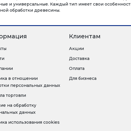
нные и универсальные. Каждый тип имеет свои особеннос
очной обработки древесины.
ормация
Клиентам
кты
Акции
ти
Доставка
пании
Оплата
ика в отношении
Для бизнеса
отки персональных данных
ла торговли
сие на обработку
нальных данных
ика использования cookies