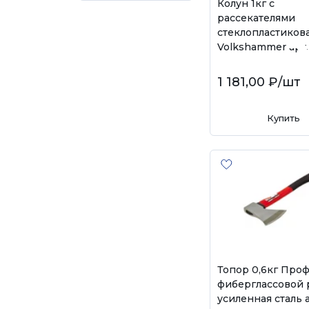
Колун 1кг с
рассекателями
стеклопластикова
Volkshammer арт.
1 181,00 ₽
/шт
Купить
Топор 0,6кг Проф
фиберглассовой 
усиленная сталь а