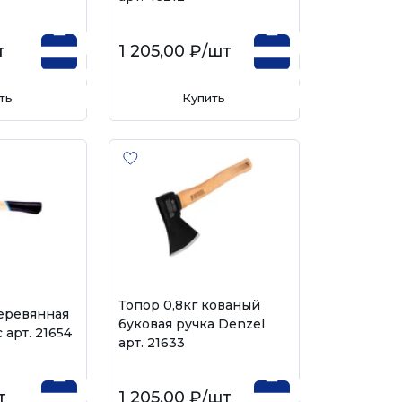
т
1 205,00 ₽
/шт
ть
Купить
Топор 0,8кг кованый
деревянная
буковая ручка Denzel
 арт. 21654
арт. 21633
т
1 205,00 ₽
/шт