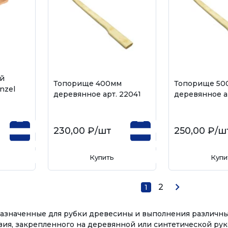
ый
Топорище 400мм
Топорище 50
nzel
деревянное арт. 22041
деревянное а
230,00 ₽
/шт
250,00 ₽
/ш
Купить
Купи
2
1
назначенные для рубки древесины и выполнения различных
звия, закрепленного на деревянной или синтетической рук