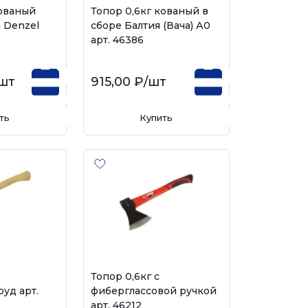
кованый
Топор 0,6кг кованый в
 Denzel
сборе Балтия (Вача) А0
арт. 46386
шт
915,00 ₽
/шт
ть
Купить
Топор 0,6кг с
уд арт.
фиберглассовой ручкой
арт. 46212