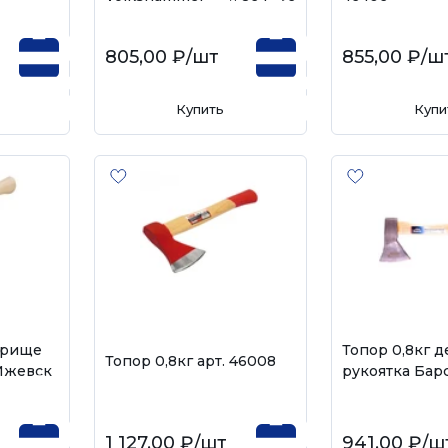
805,00 ₽
/шт
855,00 ₽
/ш
Купить
Купи
орище
Топор 0,8кг 
Топор 0,8кг арт. 46008
Ижевск
рукоятка Барс
1 127,00 ₽
/шт
941,00 ₽
/ш