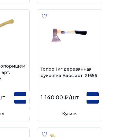
с топорищем
Топор 1кг деревянная
 арт.
рукоятка Барс арт. 21656
2
шт
1 140,00 ₽
/шт
ть
Купить