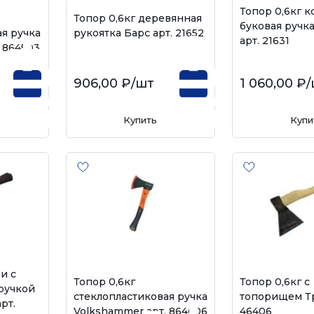
Топор 0,6кг 
Топор 0,6кг деревянная
буковая ручка
я ручка
рукоятка Барс арт. 21652
арт. 21631
 864503
906,00 ₽
/шт
1 060,00 ₽
/
Купить
Купи
и с
Топор 0,6кг
Топор 0,6кг с
ручкой
стеклопластиковая ручка
топорищем Тр
рт.
Volkshammer арт. 864606
46406