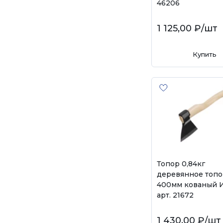
46206
1 125,00 ₽
/шт
Купить
Топор 0,84кг
деревянное топ
400мм кованый 
арт. 21672
1 430,00 ₽
/шт