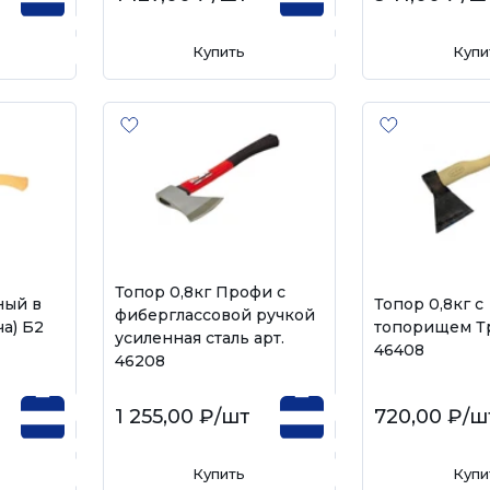
Купить
Купи
Топор 0,8кг Профи с
ный в
Топор 0,8кг с
фиберглассовой ручкой
ча) Б2
топорищем Тр
усиленная сталь арт.
46408
46208
1 255,00 ₽
/шт
720,00 ₽
/ш
Купить
Купи