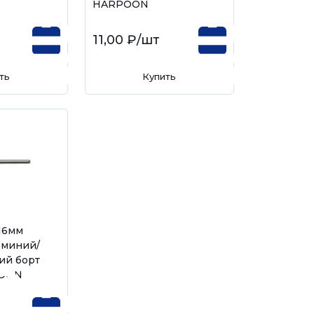
HARPOON
11,00 ₽
/шт
ть
Купить
х16мм
юминий/
ий борт
POON