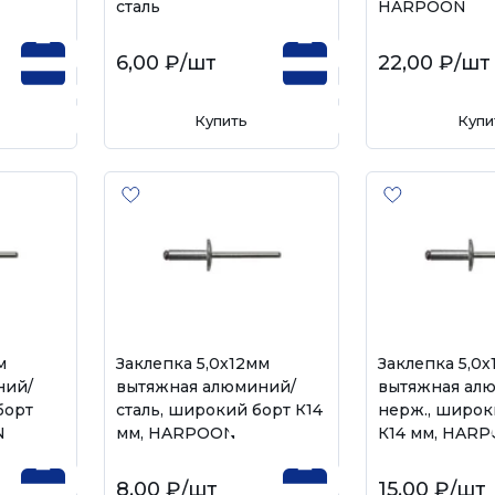
сталь
HARPOON
6,00 ₽
/шт
22,00 ₽
/шт
Купить
Купи
м
Заклепка 5,0х12мм
Заклепка 5,0
ний/
вытяжная алюминий/
вытяжная ал
борт
сталь, широкий борт К14
нерж., широк
N
мм, HARPOON
К14 мм, HAR
8,00 ₽
/шт
15,00 ₽
/шт