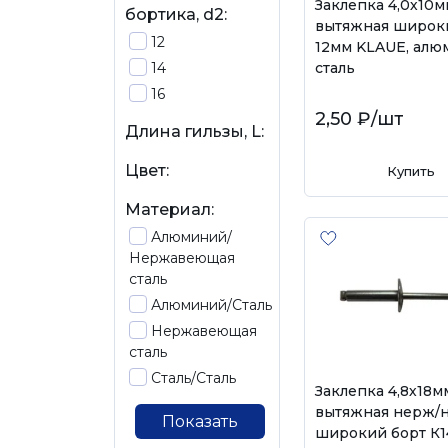
Заклепка 4,0х10м
бортика, d2:
вытяжная широк
12
12мм KLAUE, алю
14
сталь
16
2,50 ₽
/шт
Длина гильзы, L:
Цвет:
Купить
Материал:
Алюминий/
Нержавеющая
сталь
Алюминий/Сталь
Нержавеющая
сталь
Сталь/Сталь
Заклепка 4,8х18м
вытяжная нерж/н
Показать
широкий борт К1