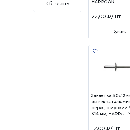
HARPOON
Сбросить
22,00 ₽
/шт
Купить
Заклепка 5,0х12м
вытяжная алюми
нерж., широкий 
К14 мм, HARPOO
12,00 ₽
/шт