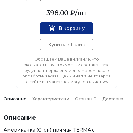
TeRma
398,00 ₽
/шт
В корзину
Купить в 1 клик
Обращаем Ваше внимание, что
окончательная стоимость и состав заказа
будут подтверждены менеджером после
обработки заказа. Цены и наличие товаров
на сайте и в магазинах могут различаться.
Описание
Характеристики
Отзывы 0
Доставка
О
Описание
Американка (Сгон) прямая TERMA с