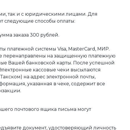
ми, так и с юридическими лицами. Для
ют следующие способы оплаты:
мма заказа 300 рублей.
ы платежной системы Visa, MasterCard, МИР.
те перенаправлены на защищенную платежную
ные Вашей банковской карты. После успешной
 Электронные кассовые чеки высылаются
акском) на адрес электронной почты,
формация, указанная в чеке, содержит все
нзакции.
ашего почтового ящика письма могут
редъявите документ, удостоверяющий личность