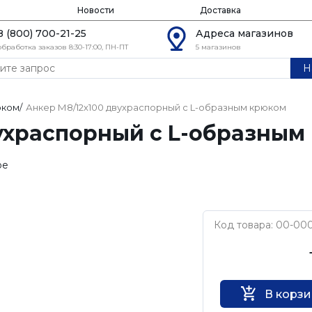
Новости
Доставка
8 (800) 700-21-25
Адреса магазинов
обработка заказов 8:30-17:00, ПН-ПТ
5 магазинов
Н
юком
/
Анкер М8/12х100 двухраспорный с L-образным крюком
вухраспорный с L-образным
ое
Код товара: 00-00
Нет бренда
В корз