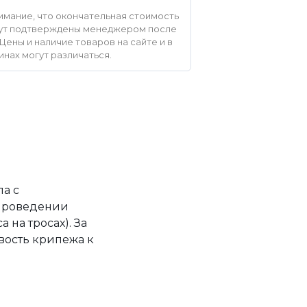
мание, что окончательная стоимость
удут подтверждены менеджером после
Цены и наличие товаров на сайте и в
инах могут различаться.
а с
 проведении
на тросах). За
вость крипежа к