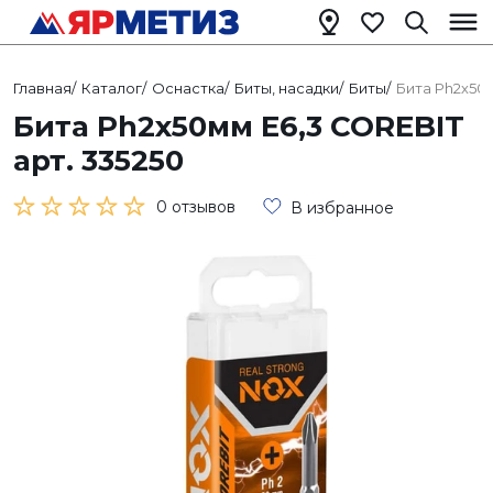
Главная
/
Каталог
/
Оснастка
/
Биты, насадки
/
Биты
/
Бита Ph2х50м
Бита Ph2х50мм Е6,3 COREBIT
арт. 335250
0 отзывов
В избранное