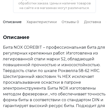
обработки заказа. Цены и наличие товаров
на сайте и в магазинах могут различаться.
Описание
Характеристики
Отзывы 0
Доставка
О
Описание
Бита NOX COREBIT – профессиональная бита для
регулярных крепежных работ. Изготовлена из
легированной стали марки S2, обладающей
повышенной прочностью и износостойкостью.
Твёрдость стали по шкале Роквелла 58-62 HRC.
Шестигранный хвостовик ¼ HEX исключает
проскальзывание оснастки в патроне
электроинструмента. Биты NOX изготовлены
методом фрезеровки , что обеспечивает точность
формы биты в соответствии со стандартом DIN и
гарантирует высокий ресурс биты. Подходит для