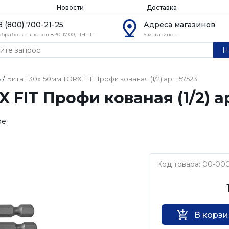
Новости
Доставка
8 (800) 700-21-25
Адреса магазинов
обработка заказов 8:30-17:00, ПН-ПТ
5 магазинов
Н
ы
/
Бита Т30х150мм TORX FIT Профи кованая (1/2) арт. 57523
 FIT Профи кованая (1/2) ар
ое
Код товара: 00-00
FIT
В корз