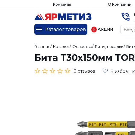
Контакты
О Компании
Каталог товаров
Акции
Главная
/
Каталог
/
Оснастка
/
Биты, насадки
/
Бит
Бита Т30х150мм TORX
0 отзывов
В избранн