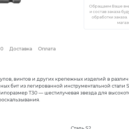
Обращаем Ваше вни
и состав заказа б
обработки заказа. 
магаз
 0
Доставка
Оплата
пов, винтов и других крепежных изделий в различ
ных бит из легированной инструментальной стали S
 Типоразмер Т30 — шестилучевая звезда для высоко
роскальзывания.
Сталь S2