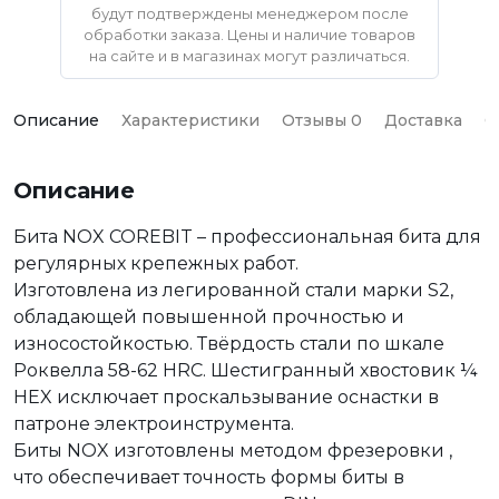
будут подтверждены менеджером после
обработки заказа. Цены и наличие товаров
на сайте и в магазинах могут различаться.
Описание
Характеристики
Отзывы 0
Доставка
О
Описание
Бита NOX COREBIT – профессиональная бита для
регулярных крепежных работ.
Изготовлена из легированной стали марки S2,
обладающей повышенной прочностью и
износостойкостью. Твёрдость стали по шкале
Роквелла 58-62 HRC. Шестигранный хвостовик ¼
HEX исключает проскальзывание оснастки в
патроне электроинструмента.
Биты NOX изготовлены методом фрезеровки ,
что обеспечивает точность формы биты в