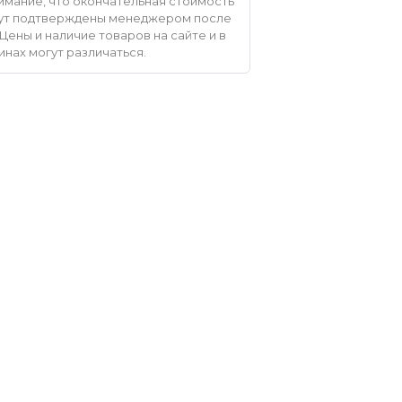
мание, что окончательная стоимость
удут подтверждены менеджером после
Цены и наличие товаров на сайте и в
инах могут различаться.