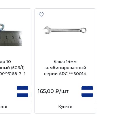
ер 10
Ключ 14мм
Ключ
ный (503/1)
комбинированный
комбини
-0005168-719
серии ARC W30014
усиленн
165,00 ₽
/шт
150,00 ₽
/
пить
Купить
Ку