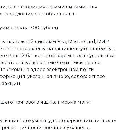
ми, так и с юридическими лицами. Для
ют следующие способы оплаты:
мма заказа 300 рублей.
ы платежной системы Visa, MasterCard, МИР.
те перенаправлены на защищенную платежную
ные Вашей банковской карты. После успешной
 Электронные кассовые чеки высылаются
акском) на адрес электронной почты,
формация, указанная в чеке, содержит все
нзакции.
ашего почтового ящика письма могут
редъявите документ, удостоверяющий личность
оверение личности военнослужащего,