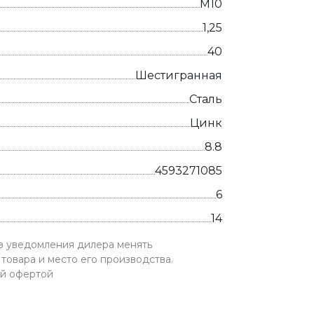
М10
1,25
40
Шестигранная
Сталь
Цинк
8.8
4593271085
6
14
ез уведомления дилера менять
товара и место его производства.
ой офертой