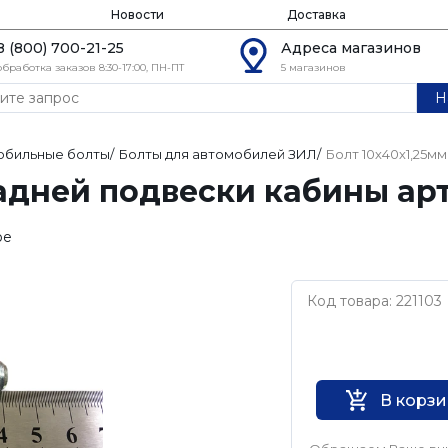
Новости
Доставка
8 (800) 700-21-25
Адреса магазинов
обработка заказов 8:30-17:00, ПН-ПТ
5 магазинов
Н
обильные болты
/
Болты для автомобилей ЗИЛ
/
Болт 10х40х1,25мм
задней подвески кабины арт
ое
Код товара: 221103
Нет бренда
В корз