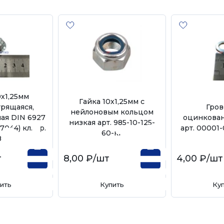
0х1,25мм
Гайка 10х1,25мм с
рящаяся,
Гров
нейлоновым кольцом
ая DIN 6927
оцинкован
низкая арт. 985-10-125-
7044) кл. пр.
арт. 00001
60-кг
8
т
8,00 ₽
/шт
4,00 ₽
/шт
ить
Купить
Ку