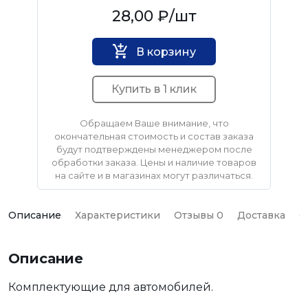
Нет бренда
28,00 ₽
/шт
В корзину
Купить в 1 клик
Обращаем Ваше внимание, что
окончательная стоимость и состав заказа
будут подтверждены менеджером после
обработки заказа. Цены и наличие товаров
на сайте и в магазинах могут различаться.
Описание
Характеристики
Отзывы 0
Доставка
О
Описание
Комплектующие для автомобилей.