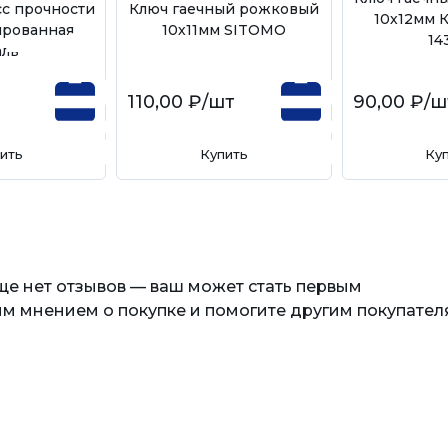
сс прочности
Ключ гаечный рожковый
10х12мм 
ированная
10х11мм SITOMO
14
аль
110,00 ₽
/шт
90,00 ₽
/ш
ить
Купить
Ку
еще нет отзывов — ваш может стать первым
м мнением о покупке и помогите другим покупател