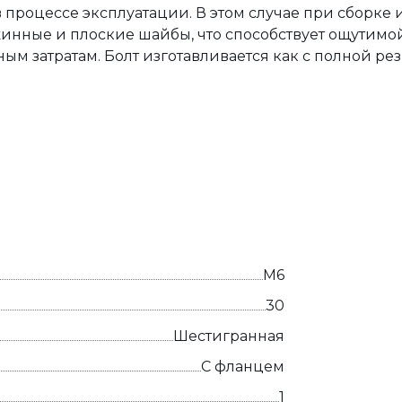
в процессе эксплуатации. В этом случае при сборке
жинные и плоские шайбы, что способствует ощутим
ым затратам. Болт изготавливается как с полной резь
М6
30
Шестигранная
С фланцем
1