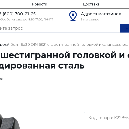
Новости
Доставка
8 (800) 700-21-25
Адреса магазинов
обработка заказов 8:30-17:00, ПН-ПТ
5 магазинов
Н
нцем
/
Болт 6х30 DIN 6921 с шестигранной головкой и фланцем, кл
с шестигранной головкой и
идированная сталь
ое
Код товара: К22855