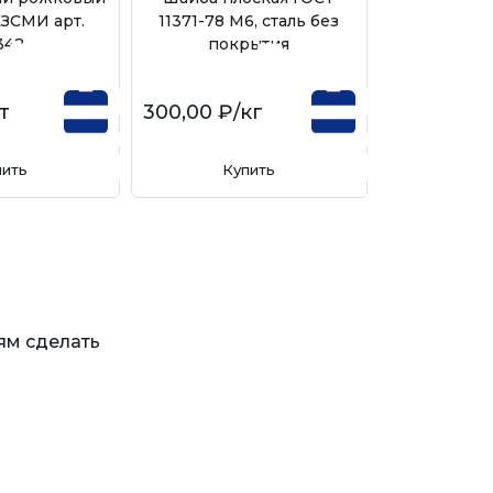
КЗСМИ арт.
11371-78 М6, сталь без
6958-78 уве
342
покрытия
сталь бе
т
300,00 ₽
/кг
270,00 ₽
/
пить
Купить
Ку
ям сделать