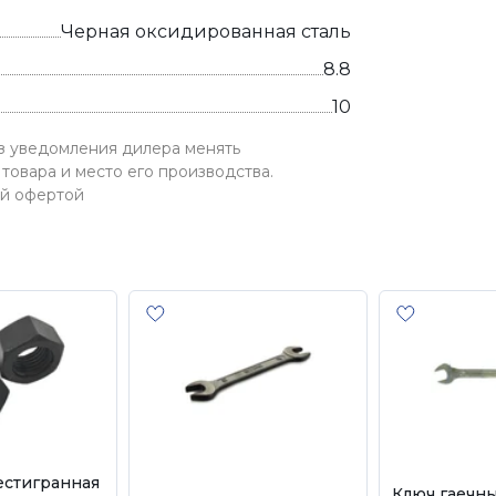
Черная оксидированная сталь
8.8
10
ез уведомления дилера менять
товара и место его производства.
ой офертой
естигранная
Ключ гаечн