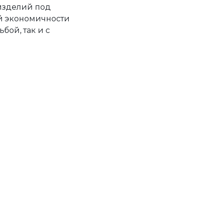
 изделий под
ой экономичности
бой, так и с