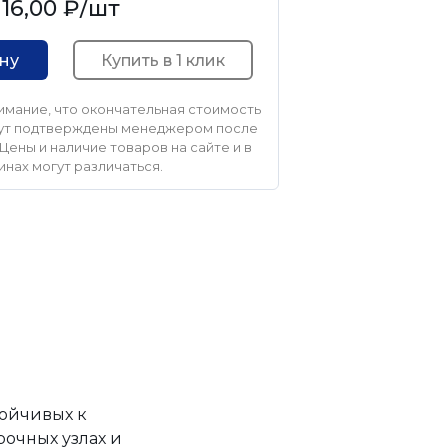
16,00 ₽
/шт
Купить в 1 клик
ину
мание, что окончательная стоимость
удут подтверждены менеджером после
Цены и наличие товаров на сайте и в
инах могут различаться.
тойчивых к
очных узлах и