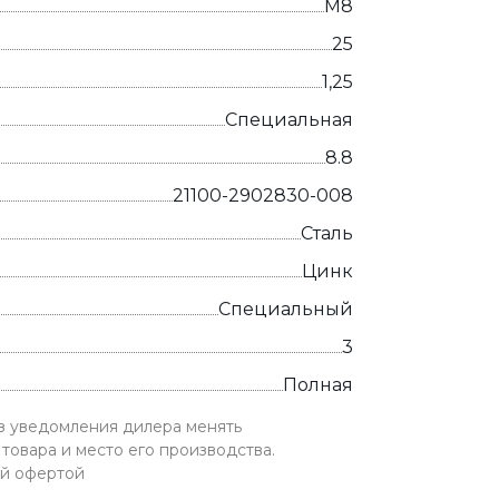
М8
25
1,25
Специальная
8.8
21100-2902830-008
Сталь
Цинк
Специальный
3
Полная
ез уведомления дилера менять
товара и место его производства.
ой офертой