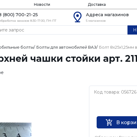
Новости
Доставка
8 (800) 700-21-25
Адреса магазинов
обработка заказов 8:30-17:00, ПН-ПТ
5 магазинов
Н
обильные болты
/
Болты для автомобилей ВАЗ
/
Болт 8х25х1,25мм 
рхней чашки стойки арт. 21
ое
Код товара: 056726
Нет бренда
В корз