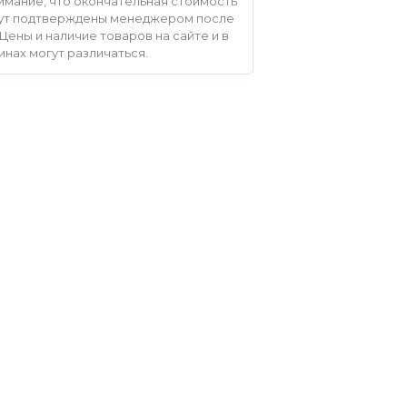
мание, что окончательная стоимость
удут подтверждены менеджером после
Цены и наличие товаров на сайте и в
инах могут различаться.