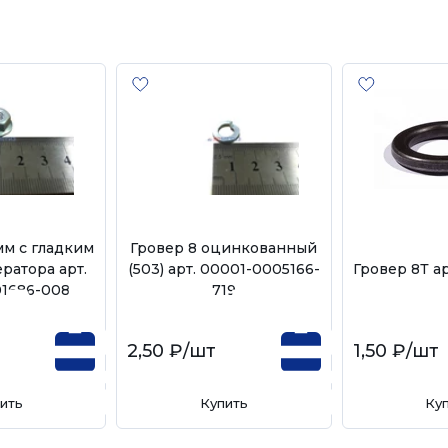
мм с гладким
Гровер 8 оцинкованный
ратора арт.
(503) арт. 00001-0005166-
Гровер 8Т ар
01686-008
719
т
2,50 ₽
/шт
1,50 ₽
/шт
ить
Купить
Ку