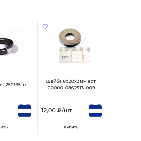
Шайба 8х20х3мм арт.
Шайба 8х30м
т. 252135-п
00000-0862513-009
8
12,00 ₽
/шт
8,00 ₽
/шт
пить
Купить
Ку