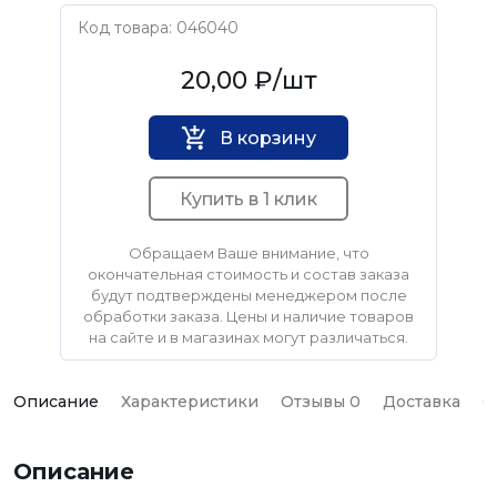
Код товара: 046040
Нет бренда
20,00 ₽
/шт
В корзину
Купить в 1 клик
Обращаем Ваше внимание, что
окончательная стоимость и состав заказа
будут подтверждены менеджером после
обработки заказа. Цены и наличие товаров
на сайте и в магазинах могут различаться.
Описание
Характеристики
Отзывы 0
Доставка
О
Описание