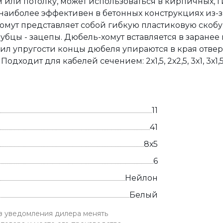
 или потолку, может использоваться в кирпичных, г
 наиболее эффективен в бетонных конструкциях из-
омут представляет собой гибкую пластиковую скоб
убцы - зацепы. Дюбель-хомут вставляется в заранее
сил упругости концы дюбеля упираются в края отвер
дходит для кабелей сечением: 2х1,5, 2х2,5, 3х1, 3х1,
11
41
8х5
6
Нейлон
Белый
ез уведомления дилера менять