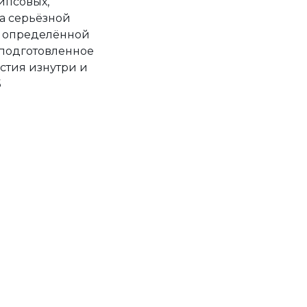
ипсовых,
за серьёзной
у определённой
 подготовленное
стия изнутри и
5