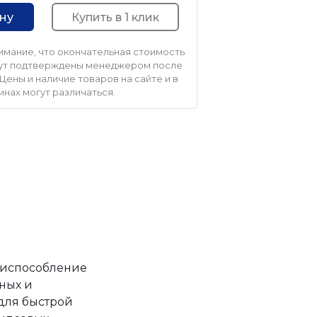
Купить в 1 клик
ину
мание, что окончательная стоимость
удут подтверждены менеджером после
Цены и наличие товаров на сайте и в
инах могут различаться.
риспособление
ных и
для быстрой