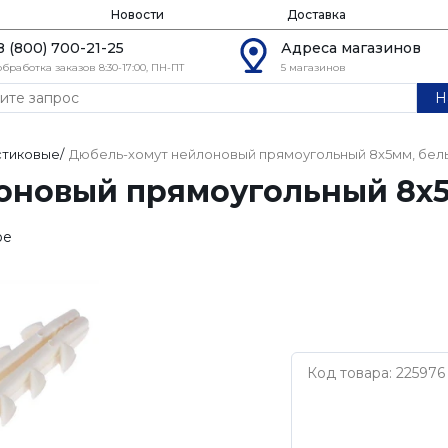
Новости
Доставка
8 (800) 700-21-25
Адреса магазинов
обработка заказов 8:30-17:00, ПН-ПТ
5 магазинов
Н
стиковые
/
Дюбель-хомут нейлоновый прямоугольный 8х5мм, бел
оновый прямоугольный 8х
ое
Код товара: 225976
Нет бренда