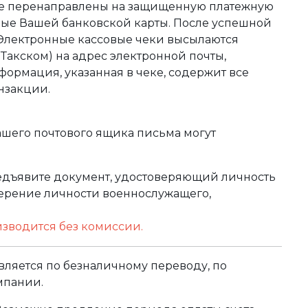
те перенаправлены на защищенную платежную
ные Вашей банковской карты. После успешной
 Электронные кассовые чеки высылаются
акском) на адрес электронной почты,
формация, указанная в чеке, содержит все
нзакции.
ашего почтового ящика письма могут
редъявите документ, удостоверяющий личность
оверение личности военнослужащего,
изводится без комиссии.
ляется по безналичному переводу, по
мпании.